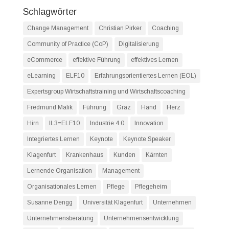
Schlagwörter
Change Management
Christian Pirker
Coaching
Community of Practice (CoP)
Digitalisierung
eCommerce
effektive Führung
effektives Lernen
eLearning
ELF10
Erfahrungsorientiertes Lernen (EOL)
Expertsgroup Wirtschaftstraining und Wirtschaftscoaching
Fredmund Malik
Führung
Graz
Hand
Herz
Hirn
IL3=ELF10
Industrie 4.0
Innovation
Integriertes Lernen
Keynote
Keynote Speaker
Klagenfurt
Krankenhaus
Kunden
Kärnten
Lernende Organisation
Management
Organisationales Lernen
Pflege
Pflegeheim
Susanne Dengg
Universität Klagenfurt
Unternehmen
Unternehmensberatung
Unternehmensentwicklung