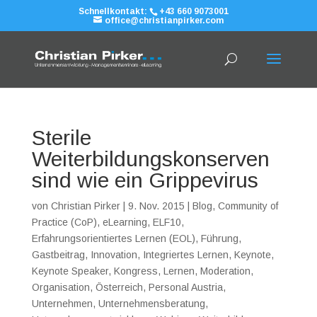
Schnellkontakt:
+43 660 9073001
office@christianpirker.com
Sterile
Weiterbildungskonserven
sind wie ein Grippevirus
von
Christian Pirker
|
9. Nov. 2015
|
Blog
,
Community of
Practice (CoP)
,
eLearning
,
ELF10
,
Erfahrungsorientiertes Lernen (EOL)
,
Führung
,
Gastbeitrag
,
Innovation
,
Integriertes Lernen
,
Keynote
,
Keynote Speaker
,
Kongress
,
Lernen
,
Moderation
,
Organisation
,
Österreich
,
Personal Austria
,
Unternehmen
,
Unternehmensberatung
,