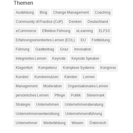
Themen
Ausbildung
Blog
Change Management
Coaching
Community of Practice (CoP)
Denken
Deutschland
eCommerce
Effektive Führung
eLearning
ELF10
Erfahrungsorientiertes Lernen (EOL)
EU
Fortbildung
Führung
Gastbeitrag
Graz
Innovation
Integriertes Lernen
Keynote
Keynote Speaker
Klagenfurt
Kompetenz
Komplexe Systeme
Kongress
Kunden
Kundennutzen
Kärnten
Lernen
Management
Moderation
Organisationales Lernen
persönliches Lernen
Pflege
Politik
Steiermark
Strategie
Unternehmen
Unternehmensberatung
Unternehmensentwicklung
Unternehmensführung
Unternehmer
Weiterbildung
Wissen
Österreich