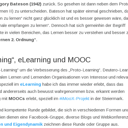
gory Bateson (1942)
zurück. So gesehen ist dann neben dem Prot
rnen II) zu unterscheiden. Bateson hat später einmal geschrieben, d
en zu lernen“ nicht ganz glücklich ist und es besser gewesen wäre, d
gnale empfangen zu lernen“. Dennoch hat sich gemeinhin der Begriff
ute in vielen Bereichen, das Lernen besser zu verstehen und besser 
ernen 2. Ordnung“
.
rning“, eLearning und MOOC
o-Learning“ um die Verbesserung des „Proto-Learning“. Deutero-Lear
onalen Lernen und Lernenden Organisationen von Interesse und releva
 speziell im
eLearning
habe ich das immer wieder erlebt, dass das
 und andererseits auch bewusst wahrgenommen bzw. erkannt werden
g mit
MOOCs
erlebt, speziell im
#iMooX-Projekt
in der Steiermark.
 und kompetente Runde gebildet, die sich in verschiedenen Formen un
ien dienen eine Facebook-Gruppe, diverse Blogs und Webkonferen
on und Eigendynamik
zeichnen diese Runde oder Gruppe aus.