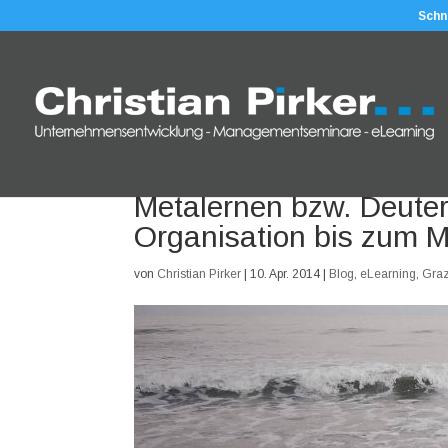
Schn
Metalernen bzw. Deuter
Organisation bis zum
von
Christian Pirker
|
10. Apr. 2014
|
Blog
,
eLearning
,
Gra