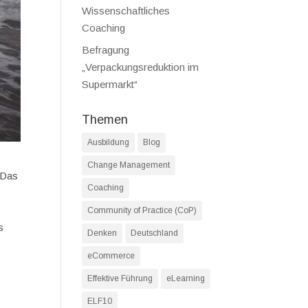
Wissenschaftliches
Coaching
Befragung
„Verpackungsreduktion im
Supermarkt“
Themen
Ausbildung
Blog
Change Management
 Das
Coaching
Community of Practice (CoP)
s
Denken
Deutschland
eCommerce
Effektive Führung
eLearning
ELF10