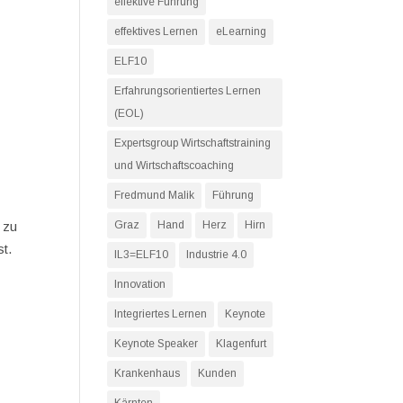
effektive Führung
effektives Lernen
eLearning
ELF10
Erfahrungsorientiertes Lernen
(EOL)
Expertsgroup Wirtschaftstraining
und Wirtschaftscoaching
Fredmund Malik
Führung
 zu
Graz
Hand
Herz
Hirn
t.
IL3=ELF10
Industrie 4.0
Innovation
Integriertes Lernen
Keynote
Keynote Speaker
Klagenfurt
Krankenhaus
Kunden