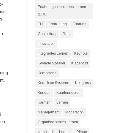
o-
Erfahrungsorientiertes Lernen
ass
(EOL)
as
EU
Fortbildung
Führung
zu
Gastbeitrag
Graz
Innovation
Integriertes Lernen
Keynote
Keynote Speaker
Klagenfurt
ning
Kompetenz
nt.
Komplexe Systeme
Kongress
Kunden
Kundennutzen
Kärnten
Lernen
Management
Moderation
d
zen,
Organisationales Lernen
persönliches Lernen
Pflege