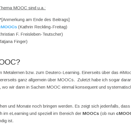
 Thema MOOC sind u.a.:
 *[Anmerkung am Ende des Beitrags]
d xMOOCs
(Kathrin Reckling-Freitag)
hristian F. Freisleben-Teutscher)
Tatjana Finger)
MOOC?
 Metalernen bzw. zum Deutero-Learning. Einerseits über das #iMo
dererseits ganz allgemein über MOOCs. Zuletzt habe ich sogar dara
, wo wir dann in Sachen MOOC einmal konsequent und systematisc
n und Monate noch bringen werden. Es zeigt sich jedenfalls, dass 
h im eLearning und speziell im Bereich der
MOOCs
(ob nun
cMOO
dig ist.