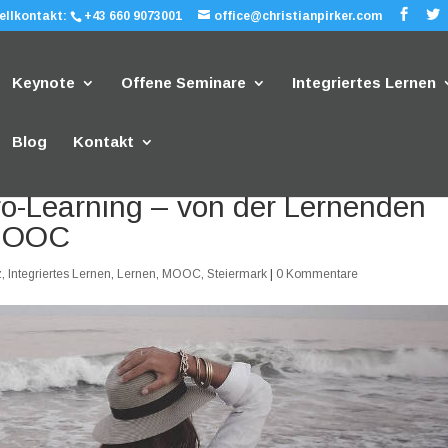
ellkontakt:
+43 660 9073001
office@christianpirker.com
Keynote
Offene Seminare
Integriertes Lernen
Blog
Kontakt
o-Learning – von der Lernenden
 MOOC
z
,
Integriertes Lernen
,
Lernen
,
MOOC
,
Steiermark
|
0 Kommentare