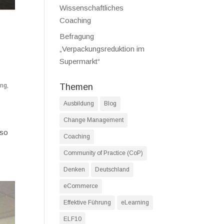
Wissenschaftliches
Coaching
Befragung
„Verpackungsreduktion im
Supermarkt“
ing
,
Themen
Ausbildung
Blog
Change Management
 so
Coaching
Community of Practice (CoP)
Denken
Deutschland
eCommerce
Effektive Führung
eLearning
ELF10