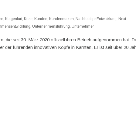
en
,
Klagenfurt
,
Krise
,
Kunden
,
Kundennutzen
,
Nachhaltige Entwicklung
,
Next
hmensentwicklung
,
Unternehmensführung
,
Unternehmer
m, die seit 30. März 2020 offiziell ihren Betrieb aufgenommen hat. D
ner der führenden innovativen Köpfe in Kärnten. Er ist seit über 20 Ja