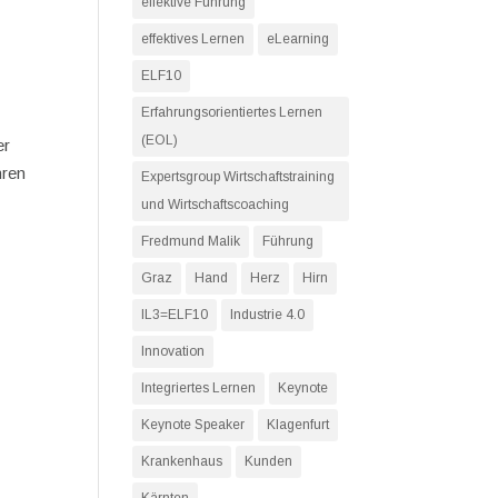
effektive Führung
effektives Lernen
eLearning
ELF10
Erfahrungsorientiertes Lernen
(EOL)
er
hren
Expertsgroup Wirtschaftstraining
und Wirtschaftscoaching
Fredmund Malik
Führung
Graz
Hand
Herz
Hirn
IL3=ELF10
Industrie 4.0
Innovation
Integriertes Lernen
Keynote
Keynote Speaker
Klagenfurt
Krankenhaus
Kunden