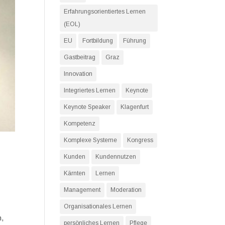
Erfahrungsorientiertes Lernen
(EOL)
EU
Fortbildung
Führung
Gastbeitrag
Graz
Innovation
Integriertes Lernen
Keynote
Keynote Speaker
Klagenfurt
Kompetenz
Komplexe Systeme
Kongress
Kunden
Kundennutzen
Kärnten
Lernen
Management
Moderation
Organisationales Lernen
n,
persönliches Lernen
Pflege