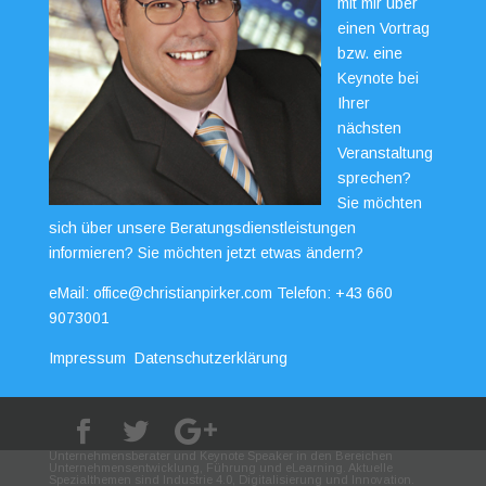
mit mir über
einen Vortrag
bzw. eine
Keynote bei
Ihrer
nächsten
Veranstaltung
sprechen?
Sie möchten
sich über unsere Beratungsdienstleistungen
informieren? Sie möchten jetzt etwas ändern?
eMail:
office@christianpirker.com
Telefon:
+43 660
9073001
Impressum
Datenschutzerklärung
Unternehmensberater und Keynote Speaker in den Bereichen
Unternehmensentwicklung, Führung und eLearning. Aktuelle
Spezialthemen sind Industrie 4.0, Digitalisierung und Innovation.