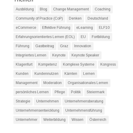
Ausbildung
Blog
Change Management
Coaching
Community of Practice (CoP)
Denken
Deutschland
eCommerce
Effektive Führung
eLearning
ELF10
Erfahrungsorientiertes Lernen (EOL)
EU
Fortbildung
Führung
Gastbeitrag
Graz
Innovation
Integriertes Lernen
Keynote
Keynote Speaker
Klagenfurt
Kompetenz
Komplexe Systeme
Kongress
Kunden
Kundennutzen
Kärnten
Lernen
Management
Moderation
Organisationales Lernen
persönliches Lernen
Pflege
Politik
Steiermark
Strategie
Unternehmen
Unternehmensberatung
Unternehmensentwicklung
Unternehmensführung
Unternehmer
Weiterbildung
Wissen
Österreich