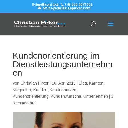
Schnellkontakt:
+43 660 9073001
office@christianpirker.com
Kundenorientierung im
Dienstleistungsunternehm
en
von
Christian Pirker
|
10. Apr. 2013
|
Blog
,
Kärnten
,
Klagenfurt
,
Kunden
,
Kundennutzen
,
Kundenorientierung
,
Kundenwünsche
,
Unternehmen
|
3
Kommentare