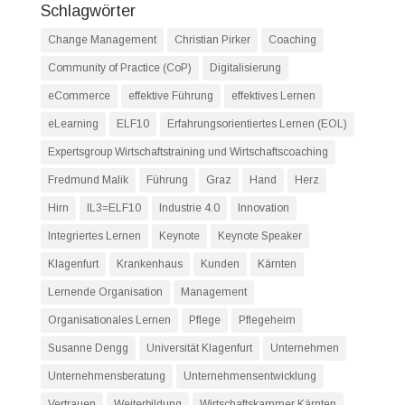
Schlagwörter
Change Management
Christian Pirker
Coaching
Community of Practice (CoP)
Digitalisierung
eCommerce
effektive Führung
effektives Lernen
eLearning
ELF10
Erfahrungsorientiertes Lernen (EOL)
Expertsgroup Wirtschaftstraining und Wirtschaftscoaching
Fredmund Malik
Führung
Graz
Hand
Herz
Hirn
IL3=ELF10
Industrie 4.0
Innovation
Integriertes Lernen
Keynote
Keynote Speaker
Klagenfurt
Krankenhaus
Kunden
Kärnten
Lernende Organisation
Management
Organisationales Lernen
Pflege
Pflegeheim
Susanne Dengg
Universität Klagenfurt
Unternehmen
Unternehmensberatung
Unternehmensentwicklung
Vertrauen
Weiterbildung
Wirtschaftskammer Kärnten