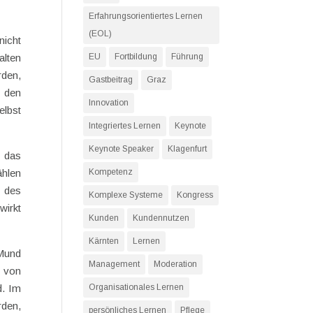
Erfahrungsorientiertes Lernen
(EOL)
nicht
alten
EU
Fortbildung
Führung
rden,
Gastbeitrag
Graz
t den
Innovation
elbst
Integriertes Lernen
Keynote
Keynote Speaker
Klagenfurt
t das
hlen
Kompetenz
 des
Komplexe Systeme
Kongress
wirkt
Kunden
Kundennutzen
Kärnten
Lernen
-Mund
Management
Moderation
n von
d. Im
Organisationales Lernen
rden,
persönliches Lernen
Pflege