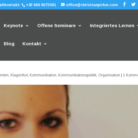
ellkontakt:
+43 660 9073001
office@christianpirker.com
Keynote
Offene Seminare
Integriertes Lernen
Blog
Kontakt
rnten
,
Klagenfurt
,
Kommunikation
,
Kommunikationspolitik
,
Organisation
|
1 Komme