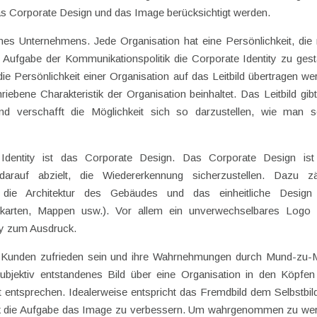
das Corporate Design und das Image berücksichtigt werden.
eines Unternehmens. Jede Organisation hat eine Persönlichkeit, die 
 Aufgabe der Kommunikationspolitik die Corporate Identity zu gest
ie Persönlichkeit einer Organisation auf das Leitbild übertragen we
iebene Charakteristik der Organisation beinhaltet. Das Leitbild gib
nd verschafft die Möglichkeit sich so darzustellen, wie man s
e Identity ist das Corporate Design. Das Corporate Design is
arauf abzielt, die Wiedererkennung sicherzustellen. Dazu zä
 die Architektur des Gebäudes und das einheitliche Design
enkarten, Mappen usw.). Vor allem ein unverwechselbares Logo 
ity zum Ausdruck.
n Kunden zufrieden sein und ihre Wahrnehmungen durch Mund-zu
bjektiv entstandenes Bild über eine Organisation in den Köpfe
 entsprechen. Idealerweise entspricht das Fremdbild dem Selbstbil
tik die Aufgabe das Image zu verbessern. Um wahrgenommen zu we