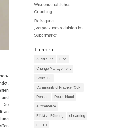
Wissenschaftliches
Coaching
Befragung
„Verpackungsreduktion im
Supermarkt“
Themen
Ausbildung
Blog
Change Management
 Non-
Coaching
ndet.
Community of Practice (CoP)
ählen
t und
Denken
Deutschland
 Die
eCommerce
ft an
Effektive Führung
eLearning
rkung
ELF10
offen