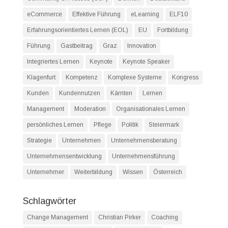
eCommerce
Effektive Führung
eLearning
ELF10
Erfahrungsorientiertes Lernen (EOL)
EU
Fortbildung
Führung
Gastbeitrag
Graz
Innovation
Integriertes Lernen
Keynote
Keynote Speaker
Klagenfurt
Kompetenz
Komplexe Systeme
Kongress
Kunden
Kundennutzen
Kärnten
Lernen
Management
Moderation
Organisationales Lernen
persönliches Lernen
Pflege
Politik
Steiermark
Strategie
Unternehmen
Unternehmensberatung
Unternehmensentwicklung
Unternehmensführung
Unternehmer
Weiterbildung
Wissen
Österreich
Schlagwörter
Change Management
Christian Pirker
Coaching