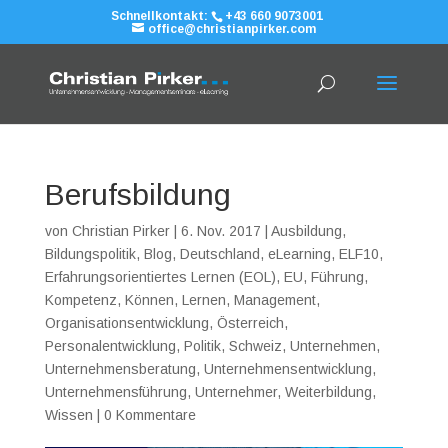
Schnellkontakt:
+43 660 9073001
office@christianpirker.com
Berufsbildung
von
Christian Pirker
|
6. Nov. 2017
|
Ausbildung
,
Bildungspolitik
,
Blog
,
Deutschland
,
eLearning
,
ELF10
,
Erfahrungsorientiertes Lernen (EOL)
,
EU
,
Führung
,
Kompetenz
,
Können
,
Lernen
,
Management
,
Organisationsentwicklung
,
Österreich
,
Personalentwicklung
,
Politik
,
Schweiz
,
Unternehmen
,
Unternehmensberatung
,
Unternehmensentwicklung
,
Unternehmensführung
,
Unternehmer
,
Weiterbildung
,
Wissen
|
0 Kommentare