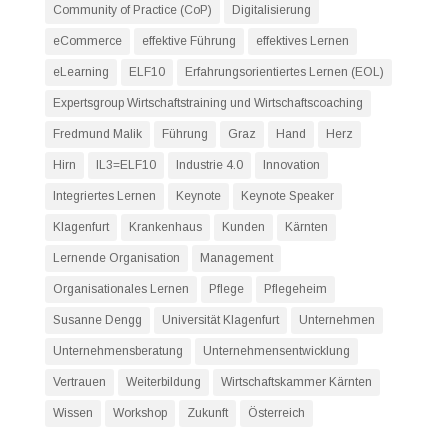
Community of Practice (CoP)
Digitalisierung
eCommerce
effektive Führung
effektives Lernen
eLearning
ELF10
Erfahrungsorientiertes Lernen (EOL)
Expertsgroup Wirtschaftstraining und Wirtschaftscoaching
Fredmund Malik
Führung
Graz
Hand
Herz
Hirn
IL3=ELF10
Industrie 4.0
Innovation
Integriertes Lernen
Keynote
Keynote Speaker
Klagenfurt
Krankenhaus
Kunden
Kärnten
Lernende Organisation
Management
Organisationales Lernen
Pflege
Pflegeheim
Susanne Dengg
Universität Klagenfurt
Unternehmen
Unternehmensberatung
Unternehmensentwicklung
Vertrauen
Weiterbildung
Wirtschaftskammer Kärnten
Wissen
Workshop
Zukunft
Österreich