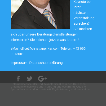
Keynote bei
Ihrer
nächsten
Veranstaltung
sprechen?
Sie möchten
sich über unsere Beratungsdienstleistungen
informieren? Sie möchten jetzt etwas ändern?
eMail:
office@christianpirker.com
Telefon:
+43 660
9073001
Impressum
Datenschutzerklärung
Unternehmensberater und Keynote Speaker in den Bereichen
Unternehmensentwicklung, Führung und eLearning. Aktuelle
Spezialthemen sind Industrie 4.0, Digitalisierung und Innovation.