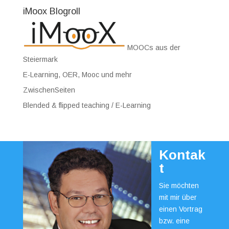
iMoox Blogroll
MOOCs aus der
Steiermark
E-Learning, OER, Mooc und mehr
ZwischenSeiten
Blended & flipped teaching / E-Learning
Kontak
t
Sie möchten
mit mir über
einen Vortrag
bzw. eine