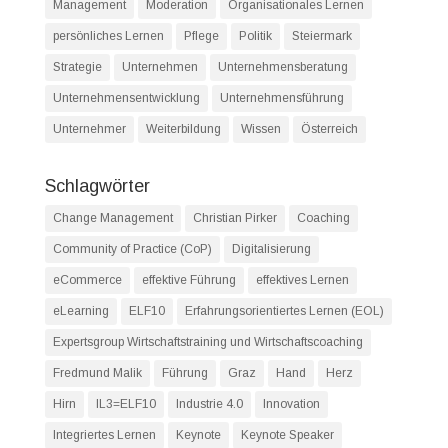
Management
Moderation
Organisationales Lernen
persönliches Lernen
Pflege
Politik
Steiermark
Strategie
Unternehmen
Unternehmensberatung
Unternehmensentwicklung
Unternehmensführung
Unternehmer
Weiterbildung
Wissen
Österreich
Schlagwörter
Change Management
Christian Pirker
Coaching
Community of Practice (CoP)
Digitalisierung
eCommerce
effektive Führung
effektives Lernen
eLearning
ELF10
Erfahrungsorientiertes Lernen (EOL)
Expertsgroup Wirtschaftstraining und Wirtschaftscoaching
Fredmund Malik
Führung
Graz
Hand
Herz
Hirn
IL3=ELF10
Industrie 4.0
Innovation
Integriertes Lernen
Keynote
Keynote Speaker