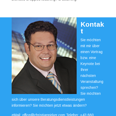
Kontak
t
Sie möchten
mit mir über
einen Vortrag
bzw. eine
Keynote bei
Ihrer
nächsten
Veranstaltung
sprechen?
Sie möchten
sich über unsere Beratungsdienstleistungen
informieren? Sie möchten jetzt etwas ändern?
eMail:
office@christianpirker.com
Telefon:
+43 660