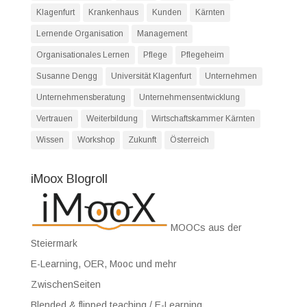
Klagenfurt
Krankenhaus
Kunden
Kärnten
Lernende Organisation
Management
Organisationales Lernen
Pflege
Pflegeheim
Susanne Dengg
Universität Klagenfurt
Unternehmen
Unternehmensberatung
Unternehmensentwicklung
Vertrauen
Weiterbildung
Wirtschaftskammer Kärnten
Wissen
Workshop
Zukunft
Österreich
iMoox Blogroll
MOOCs aus der
Steiermark
E-Learning, OER, Mooc und mehr
ZwischenSeiten
Blended & flipped teaching / E-Learning