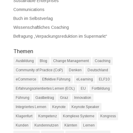
Sustainable Enterprises
Communications
Buch im Selbstverlag
Wissenschaftliches Coaching
Befragung „Verpackungsreduktion im Supermarkt“
Themen
Ausbildung
Blog
Change Management
Coaching
Community of Practice (CoP)
Denken
Deutschland
eCommerce
Effektive Führung
eLearning
ELF10
Erfahrungsorientiertes Lernen (EOL)
EU
Fortbildung
Führung
Gastbeitrag
Graz
Innovation
Integriertes Lernen
Keynote
Keynote Speaker
Klagenfurt
Kompetenz
Komplexe Systeme
Kongress
Kunden
Kundennutzen
Kärnten
Lernen