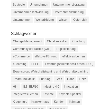
Strategie
Unternehmen
Unternehmensberatung
Unternehmensentwicklung
Unternehmensführung
Unternehmer
Weiterbildung
Wissen
Österreich
Schlagwörter
Change Management
Christian Pirker
Coaching
Community of Practice (CoP)
Digitalisierung
eCommerce
effektive Führung
effektives Lernen
eLearning
ELF10
Erfahrungsorientiertes Lernen (EOL)
Expertsgroup Wirtschaftstraining und Wirtschaftscoaching
Fredmund Malik
Führung
Graz
Hand
Herz
Hirn
IL3=ELF10
Industrie 4.0
Innovation
Integriertes Lernen
Keynote
Keynote Speaker
Klagenfurt
Krankenhaus
Kunden
Kärnten