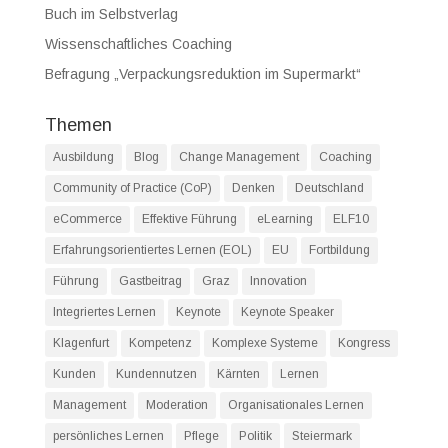
Buch im Selbstverlag
Wissenschaftliches Coaching
Befragung „Verpackungsreduktion im Supermarkt“
Themen
Ausbildung
Blog
Change Management
Coaching
Community of Practice (CoP)
Denken
Deutschland
eCommerce
Effektive Führung
eLearning
ELF10
Erfahrungsorientiertes Lernen (EOL)
EU
Fortbildung
Führung
Gastbeitrag
Graz
Innovation
Integriertes Lernen
Keynote
Keynote Speaker
Klagenfurt
Kompetenz
Komplexe Systeme
Kongress
Kunden
Kundennutzen
Kärnten
Lernen
Management
Moderation
Organisationales Lernen
persönliches Lernen
Pflege
Politik
Steiermark