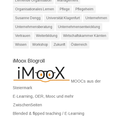
Lernende Organisation
Management
Organisationales Lernen
Pflege
Pflegeheim
Susanne Dengg
Universität Klagenfurt
Unternehmen
Unternehmensberatung
Unternehmensentwicklung
Vertrauen
Weiterbildung
Wirtschaftskammer Kärnten
Wissen
Workshop
Zukunft
Österreich
iMoox Blogroll
MOOCs aus der
Steiermark
E-Learning, OER, Mooc und mehr
ZwischenSeiten
Blended & flipped teaching / E-Learning