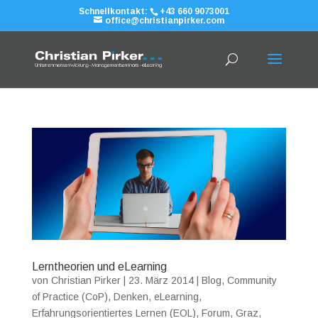
Schnellkontakt:
+43 660 9073001
office@christianpirker.com
Lerntheorien und eLearning
von
Christian Pirker
|
23. März 2014
|
Blog
,
Community
of Practice (CoP)
,
Denken
,
eLearning
,
Erfahrungsorientiertes Lernen (EOL)
,
Forum
,
Graz
,