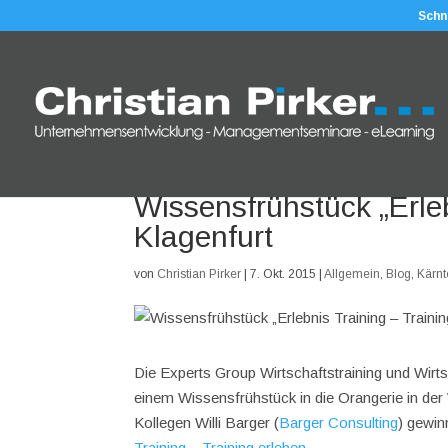
Schn
Wissensfrühstück „Erleb
Klagenfurt
von
Christian Pirker
|
7. Okt. 2015
|
Allgemein
,
Blog
,
Kärn
Die Experts Group Wirtschaftstraining und Wir
einem Wissensfrühstück in die Orangerie in der
Kollegen Willi Barger (
Barger Consulting
) gewin
Training – Training erleben
„.