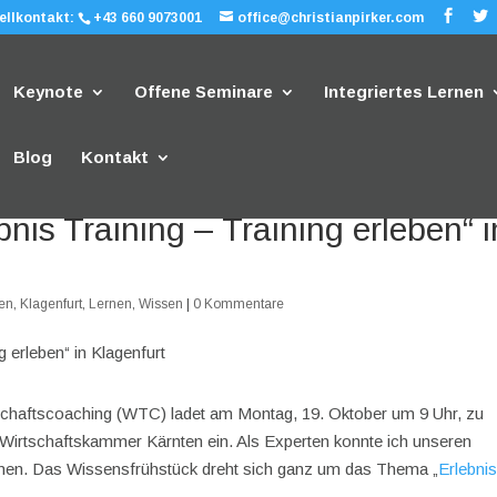
ellkontakt:
+43 660 9073001
office@christianpirker.com
Keynote
Offene Seminare
Integriertes Lernen
Blog
Kontakt
nis Training – Training erleben“ i
ten
,
Klagenfurt
,
Lernen
,
Wissen
|
0 Kommentare
tschaftscoaching (WTC) ladet am Montag, 19. Oktober um 9 Uhr, zu
 Wirtschaftskammer Kärnten ein. Als Experten konnte ich unseren
nen. Das Wissensfrühstück dreht sich ganz um das Thema „
Erlebni