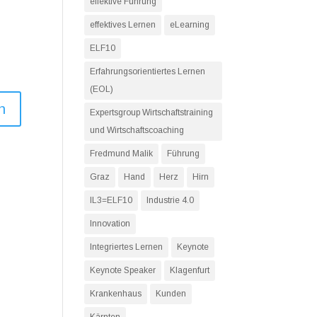
effektive Führung
effektives Lernen
eLearning
ELF10
Erfahrungsorientiertes Lernen
(EOL)
Expertsgroup Wirtschaftstraining
und Wirtschaftscoaching
Fredmund Malik
Führung
Graz
Hand
Herz
Hirn
IL3=ELF10
Industrie 4.0
Innovation
Integriertes Lernen
Keynote
Keynote Speaker
Klagenfurt
Krankenhaus
Kunden