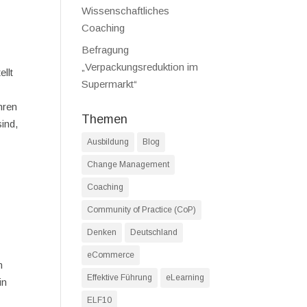
Wissenschaftliches
Coaching
Befragung
„Verpackungsreduktion im
llt
Supermarkt“
hren
Themen
ind,
Ausbildung
Blog
Change Management
Coaching
Community of Practice (CoP)
Denken
Deutschland
eCommerce
n
Effektive Führung
eLearning
in
ELF10