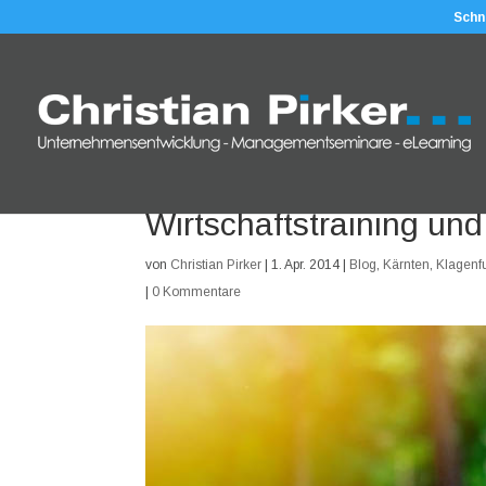
Schn
Wirtschaftstraining und
von
Christian Pirker
|
1. Apr. 2014
|
Blog
,
Kärnten
,
Klagenfu
|
0 Kommentare