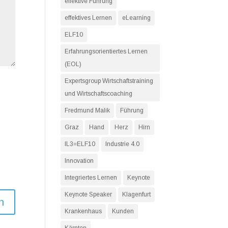
effektive Führung
effektives Lernen
eLearning
ELF10
Erfahrungsorientiertes Lernen
(EOL)
Expertsgroup Wirtschaftstraining
und Wirtschaftscoaching
Fredmund Malik
Führung
Graz
Hand
Herz
Hirn
IL3=ELF10
Industrie 4.0
Innovation
Integriertes Lernen
Keynote
Keynote Speaker
Klagenfurt
Krankenhaus
Kunden