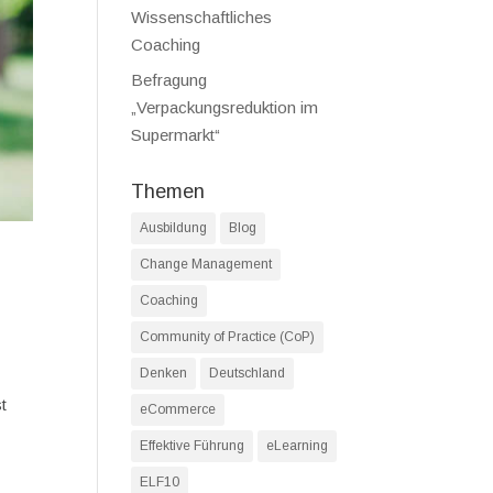
Wissenschaftliches
Coaching
Befragung
„Verpackungsreduktion im
Supermarkt“
Themen
Ausbildung
Blog
Change Management
Coaching
Community of Practice (CoP)
Denken
Deutschland
st
eCommerce
Effektive Führung
eLearning
ELF10