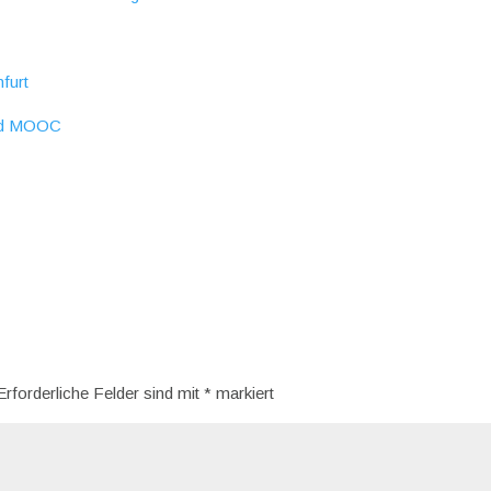
nfurt
und MOOC
Erforderliche Felder sind mit
*
markiert