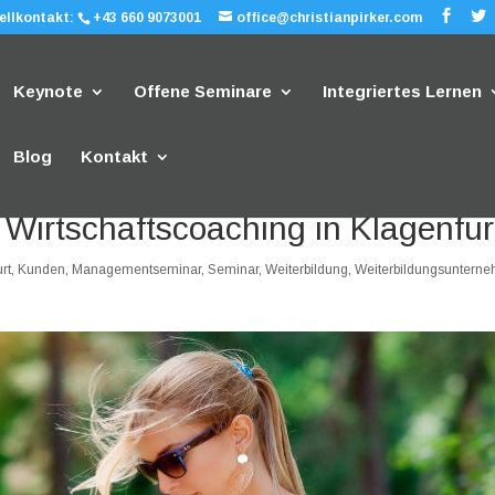
ellkontakt:
+43 660 9073001
office@christianpirker.com
Keynote
Offene Seminare
Integriertes Lernen
Blog
Kontakt
 Wirtschaftscoaching in Klagenfur
rt
,
Kunden
,
Managementseminar
,
Seminar
,
Weiterbildung
,
Weiterbildungsuntern