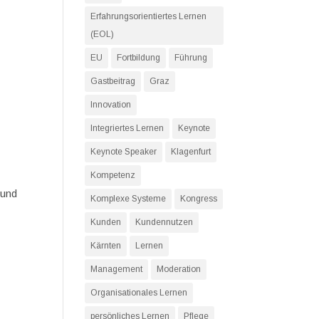
Erfahrungsorientiertes Lernen
(EOL)
EU
Fortbildung
Führung
Gastbeitrag
Graz
Innovation
Integriertes Lernen
Keynote
Keynote Speaker
Klagenfurt
Kompetenz
 und
Komplexe Systeme
Kongress
Kunden
Kundennutzen
Kärnten
Lernen
Management
Moderation
Organisationales Lernen
persönliches Lernen
Pflege