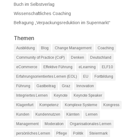
Buch im Selbstverlag
Wissenschaftliches Coaching
Befragung „Verpackungsreduktion im Supermarkt“
Themen
Ausbildung
Blog
Change Management
Coaching
Community of Practice (CoP)
Denken
Deutschland
eCommerce
Effektive Führung
eLearning
ELF10
Erfahrungsorientiertes Lernen (EOL)
EU
Fortbildung
Führung
Gastbeitrag
Graz
Innovation
Integriertes Lernen
Keynote
Keynote Speaker
Klagenfurt
Kompetenz
Komplexe Systeme
Kongress
Kunden
Kundennutzen
Kärnten
Lernen
Management
Moderation
Organisationales Lernen
persönliches Lernen
Pflege
Politik
Steiermark