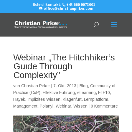
Schnellkontakt:
+43 660 9073001
office@christianpirker.com
Webinar „The Hitchhiker’s
Guide Through
Complexity”
von
Christian Pirker
|
7. Okt. 2013
|
Blog
,
Community of
Practice (CoP)
,
Effektive Führung
,
eLearning
,
ELF10
,
Hayek
,
Implizites Wissen
,
Klagenfurt
,
Lernplattform
,
Management
,
Polanyi
,
Webinar
,
Wissen
|
0 Kommentare