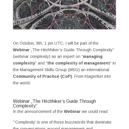
On October, 8th, 1 pm UTC, I will be part of the
Webinar
„The Hitchhiker’s Guide Through Complexity”
(webinar complexity) as an expert on “
managing
complexity
” and “
the complexity of management
” in
the Management Skills Group (MSG) an international
Community of Practice (CoP)
. From Klagenfurt into
the world.
Webinar „The Hitchhiker’s Guide Through
Complexity”
In the announcement of the
Webinar
we could read:
“’Complexity’ is one of those buzzwords that dominate
the conversations around management and