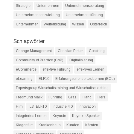
Strategie
Unternehmen
Unternehmensberatung
Unternehmensentwicklung
Unternehmensführung
Unternehmer
Weiterbildung
Wissen
Österreich
Schlagwörter
Change Management
Christian Pirker
Coaching
Community of Practice (CoP)
Digitalisierung
eCommerce
effektive Führung
effektives Lernen
eLearning
ELF10
Erfahrungsorientiertes Lernen (EOL)
Expertsgroup Wirtschaftstraining und Wirtschaftscoaching
Fredmund Malik
Führung
Graz
Hand
Herz
Hirn
IL3=ELF10
Industrie 4.0
Innovation
Integriertes Lernen
Keynote
Keynote Speaker
Klagenfurt
Krankenhaus
Kunden
Kärnten