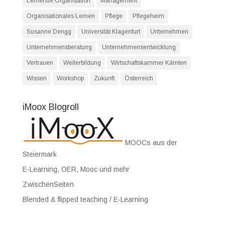
Lernende Organisation
Management
Organisationales Lernen
Pflege
Pflegeheim
Susanne Dengg
Universität Klagenfurt
Unternehmen
Unternehmensberatung
Unternehmensentwicklung
Vertrauen
Weiterbildung
Wirtschaftskammer Kärnten
Wissen
Workshop
Zukunft
Österreich
iMoox Blogroll
MOOCs aus der
Steiermark
E-Learning, OER, Mooc und mehr
ZwischenSeiten
Blended & flipped teaching / E-Learning