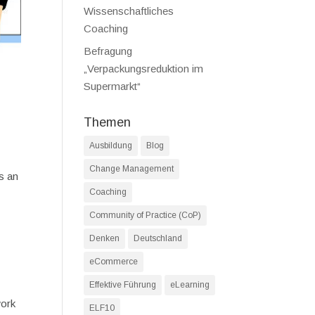
Wissenschaftliches
Coaching
Befragung
„Verpackungsreduktion im
Supermarkt“
Themen
Ausbildung
Blog
Change Management
s an
Coaching
Community of Practice (CoP)
Denken
Deutschland
eCommerce
Effektive Führung
eLearning
work
ELF10