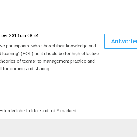
mber 2013 um 09:44
Antworte
ive participants, who shared their knowledge and
learning“ (EOL) as it should be for high effective
 “theories of teams” to management practice and
ll for coming and sharing!
Erforderliche Felder sind mit
*
markiert