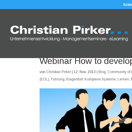
Schn
Webinar How to develo
von
Christian Pirker
|
12. Nov. 2013
|
Blog
,
Community of P
(EOL)
,
Führung
,
Klagenfurt
,
Komplexe Systeme
,
Lernen
,