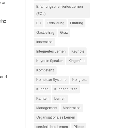
e or
Erfahrungsorientiertes Lernen
(EOL)
einz
EU
Fortbildung
Führung
Gastbeitrag
Graz
Innovation
Integriertes Lernen
Keynote
Keynote Speaker
Klagenfurt
Kompetenz
 and
Komplexe Systeme
Kongress
Kunden
Kundennutzen
Kärnten
Lernen
Management
Moderation
Organisationales Lernen
persönliches Lernen
Pflege