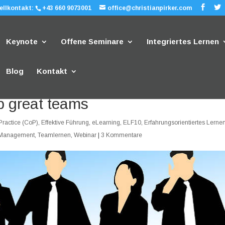
ellkontakt:
+43 660 9073001
office@christianpirker.com
Keynote
Offene Seminare
Integriertes Lernen
Blog
Kontakt
p great teams
ractice (CoP)
,
Effektive Führung
,
eLearning
,
ELF10
,
Erfahrungsorientiertes Lerne
Management
,
Teamlernen
,
Webinar
|
3 Kommentare