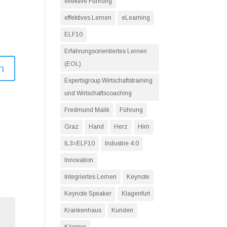
effektive Führung
effektives Lernen
eLearning
ELF10
Erfahrungsorientiertes Lernen
(EOL)
n
Expertsgroup Wirtschaftstraining
und Wirtschaftscoaching
Fredmund Malik
Führung
Graz
Hand
Herz
Hirn
IL3=ELF10
Industrie 4.0
Innovation
Integriertes Lernen
Keynote
Keynote Speaker
Klagenfurt
Krankenhaus
Kunden