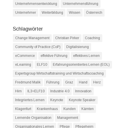
Unternehmensentwicklung
Unternehmensführung
Unternehmer
Weiterbildung
Wissen
Österreich
Schlagwörter
Change Management
Christian Pirker
Coaching
Community of Practice (CoP)
Digitalisierung
eCommerce
effektive Führung
effektives Lernen
eLearning
ELF10
Erfahrungsorientiertes Lernen (EOL)
Expertsgroup Wirtschaftstraining und Wirtschaftscoaching
Fredmund Malik
Führung
Graz
Hand
Herz
Hirn
IL3=ELF10
Industrie 4.0
Innovation
Integriertes Lernen
Keynote
Keynote Speaker
Klagenfurt
Krankenhaus
Kunden
Kärnten
Lernende Organisation
Management
Organisationales Lernen
Pflege
Pflegeheim