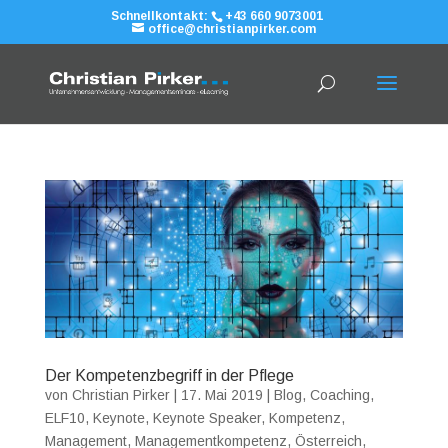
Schnellkontakt:
+43 660 9073001
office@christianpirker.com
Der Kompetenzbegriff in der Pflege
von
Christian Pirker
|
17. Mai 2019
|
Blog
,
Coaching
,
ELF10
,
Keynote
,
Keynote Speaker
,
Kompetenz
,
Management
,
Managementkompetenz
,
Österreich
,