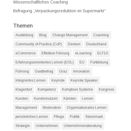
Wissenschaftliches Coaching
Befragung „Verpackungsreduktion im Supermarkt“
Themen
Ausbildung
Blog
Change Management
Coaching
Community of Practice (CoP)
Denken
Deutschland
eCommerce
Effektive Führung
eLearning
ELF10
Erfahrungsorientiertes Lernen (EOL)
EU
Fortbildung
Führung
Gastbeitrag
Graz
Innovation
Integriertes Lernen
Keynote
Keynote Speaker
Klagenfurt
Kompetenz
Komplexe Systeme
Kongress
Kunden
Kundennutzen
Kärnten
Lernen
Management
Moderation
Organisationales Lernen
persönliches Lernen
Pflege
Politik
Steiermark
Strategie
Unternehmen
Unternehmensberatung