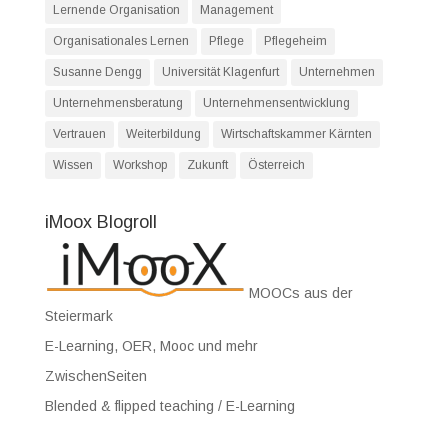
Lernende Organisation
Management
Organisationales Lernen
Pflege
Pflegeheim
Susanne Dengg
Universität Klagenfurt
Unternehmen
Unternehmensberatung
Unternehmensentwicklung
Vertrauen
Weiterbildung
Wirtschaftskammer Kärnten
Wissen
Workshop
Zukunft
Österreich
iMoox Blogroll
MOOCs aus der
Steiermark
E-Learning, OER, Mooc und mehr
ZwischenSeiten
Blended & flipped teaching / E-Learning