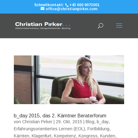
Schnellkontakt:
+43 660 9073001
office@christianpirker.com
b_day 2015, das 2. Kärntner Beraterforum
von
Christian Pirker
|
29. Okt. 2015
|
Blog
,
b_day
,
Erfahrungsorientiertes Lernen (EOL)
,
Fortbildung
,
Kärnten
,
Klagenfurt
,
Kompetenz
,
Kongress
,
Kunden
,