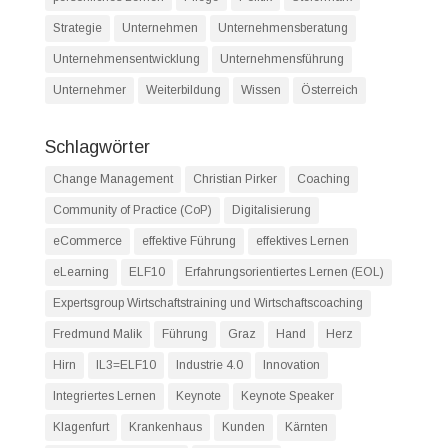
Strategie
Unternehmen
Unternehmensberatung
Unternehmensentwicklung
Unternehmensführung
Unternehmer
Weiterbildung
Wissen
Österreich
Schlagwörter
Change Management
Christian Pirker
Coaching
Community of Practice (CoP)
Digitalisierung
eCommerce
effektive Führung
effektives Lernen
eLearning
ELF10
Erfahrungsorientiertes Lernen (EOL)
Expertsgroup Wirtschaftstraining und Wirtschaftscoaching
Fredmund Malik
Führung
Graz
Hand
Herz
Hirn
IL3=ELF10
Industrie 4.0
Innovation
Integriertes Lernen
Keynote
Keynote Speaker
Klagenfurt
Krankenhaus
Kunden
Kärnten