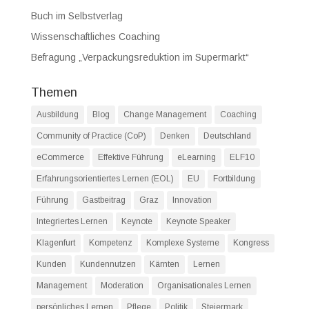
Buch im Selbstverlag
Wissenschaftliches Coaching
Befragung „Verpackungsreduktion im Supermarkt“
Themen
Ausbildung
Blog
Change Management
Coaching
Community of Practice (CoP)
Denken
Deutschland
eCommerce
Effektive Führung
eLearning
ELF10
Erfahrungsorientiertes Lernen (EOL)
EU
Fortbildung
Führung
Gastbeitrag
Graz
Innovation
Integriertes Lernen
Keynote
Keynote Speaker
Klagenfurt
Kompetenz
Komplexe Systeme
Kongress
Kunden
Kundennutzen
Kärnten
Lernen
Management
Moderation
Organisationales Lernen
persönliches Lernen
Pflege
Politik
Steiermark