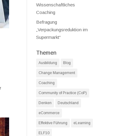
Wissenschaftliches
Coaching
Befragung
„Verpackungsreduktion im
Supermarkt“
Themen
,
Ausbildung
Blog
Change Management
Coaching
r
Community of Practice (CoP)
Denken
Deutschland
eCommerce
Effektive Führung
eLearning
ELF10