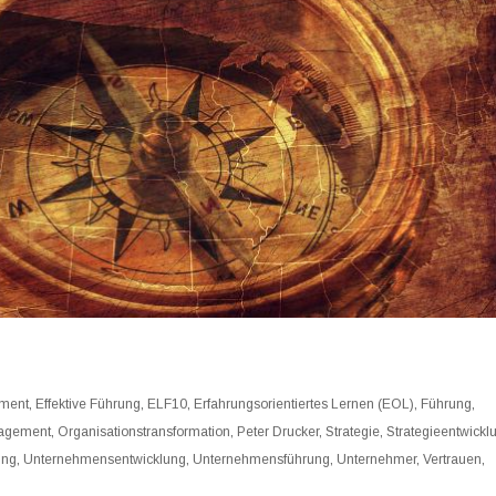
ment
,
Effektive Führung
,
ELF10
,
Erfahrungsorientiertes Lernen (EOL)
,
Führung
,
agement
,
Organisationstransformation
,
Peter Drucker
,
Strategie
,
Strategieentwickl
ung
,
Unternehmensentwicklung
,
Unternehmensführung
,
Unternehmer
,
Vertrauen
,