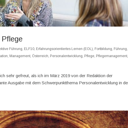
 Pflege
fektive Führung
,
ELF10
,
Erfahrungsorientiertes Lernen (EOL)
,
Fortbildung
,
Führung
,
ation
,
Management
,
Österreich
,
Personalentwicklung
,
Pflege
,
Pflegemanagement
ich sehr gefreut, als ich im März 2019 von der Redaktion der
eplante Ausgabe mit dem Schwerpunktthema Personalentwicklung in de