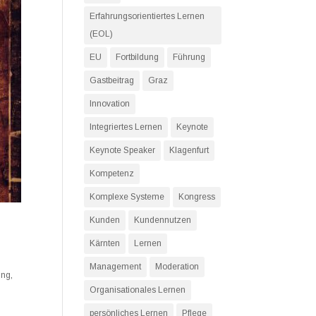
Erfahrungsorientiertes Lernen
(EOL)
EU
Fortbildung
Führung
Gastbeitrag
Graz
Innovation
Integriertes Lernen
Keynote
Keynote Speaker
Klagenfurt
Kompetenz
Komplexe Systeme
Kongress
Kunden
Kundennutzen
Kärnten
Lernen
Management
Moderation
ung
,
Organisationales Lernen
persönliches Lernen
Pflege