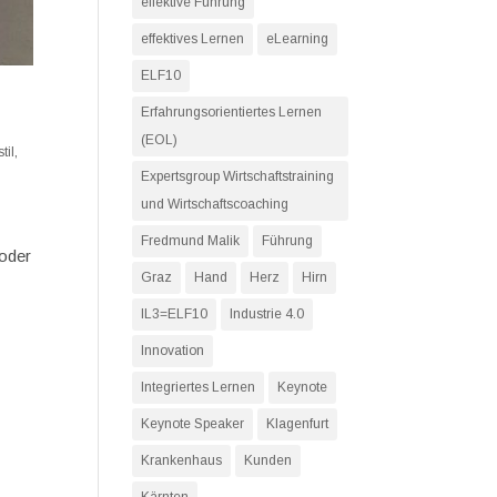
effektive Führung
effektives Lernen
eLearning
ELF10
Erfahrungsorientiertes Lernen
(EOL)
til
,
Expertsgroup Wirtschaftstraining
und Wirtschaftscoaching
Fredmund Malik
Führung
 oder
Graz
Hand
Herz
Hirn
IL3=ELF10
Industrie 4.0
Innovation
Integriertes Lernen
Keynote
Keynote Speaker
Klagenfurt
Krankenhaus
Kunden