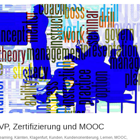
P, Zertifizierung und MOOC
earning
,
Kärnten
,
Klagenfurt
,
Kunden
,
Kundenorientierung
,
Lernen
,
MOOC
,