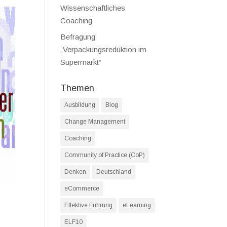
Wissenschaftliches
Coaching
Befragung
„Verpackungsreduktion im
Supermarkt“
Themen
Ausbildung
Blog
Change Management
Coaching
Community of Practice (CoP)
Denken
Deutschland
eCommerce
Effektive Führung
eLearning
ELF10