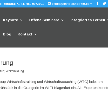
ellkontakt:
+43 660 9073001
office@christianpirker.com
Keynote
Offene Seminare
Integriertes Lernen
Blog
Kontakt
erung
furt
,
Weiterbildung
roup Wirtschaftstraining und Wirtschaftscoaching (WTC) ladet am
ühstück in die Orangerie im WIFI Klagenfurt ein. Als Experten konnt