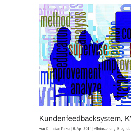
Kundenfeedbacksystem, KV
von
Christian Pirker
|
9. Apr. 2014
|
Alleinstellung
,
Blog
,
eL