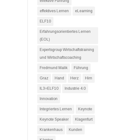
effektive Führung
effektives Lernen
eLearning
ELF10
Erfahrungsorientiertes Lernen
(EOL)
Expertsgroup Wirtschaftstraining
und Wirtschaftscoaching
Fredmund Malik
Führung
Graz
Hand
Herz
Hirn
IL3=ELF10
Industrie 4.0
Innovation
Integriertes Lernen
Keynote
Keynote Speaker
Klagenfurt
Krankenhaus
Kunden