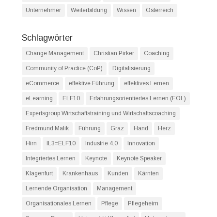
Unternehmer
Weiterbildung
Wissen
Österreich
Schlagwörter
Change Management
Christian Pirker
Coaching
Community of Practice (CoP)
Digitalisierung
eCommerce
effektive Führung
effektives Lernen
eLearning
ELF10
Erfahrungsorientiertes Lernen (EOL)
Expertsgroup Wirtschaftstraining und Wirtschaftscoaching
Fredmund Malik
Führung
Graz
Hand
Herz
Hirn
IL3=ELF10
Industrie 4.0
Innovation
Integriertes Lernen
Keynote
Keynote Speaker
Klagenfurt
Krankenhaus
Kunden
Kärnten
Lernende Organisation
Management
Organisationales Lernen
Pflege
Pflegeheim