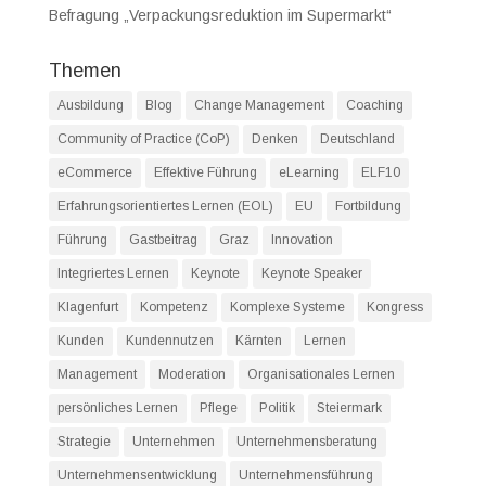
Befragung „Verpackungsreduktion im Supermarkt“
Themen
Ausbildung
Blog
Change Management
Coaching
Community of Practice (CoP)
Denken
Deutschland
eCommerce
Effektive Führung
eLearning
ELF10
Erfahrungsorientiertes Lernen (EOL)
EU
Fortbildung
Führung
Gastbeitrag
Graz
Innovation
Integriertes Lernen
Keynote
Keynote Speaker
Klagenfurt
Kompetenz
Komplexe Systeme
Kongress
Kunden
Kundennutzen
Kärnten
Lernen
Management
Moderation
Organisationales Lernen
persönliches Lernen
Pflege
Politik
Steiermark
Strategie
Unternehmen
Unternehmensberatung
Unternehmensentwicklung
Unternehmensführung