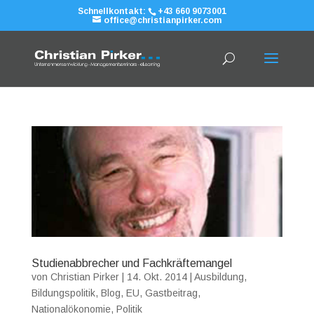
Schnellkontakt:
+43 660 9073001
office@christianpirker.com
Studienabbrecher und Fachkräftemangel
von
Christian Pirker
|
14. Okt. 2014
|
Ausbildung
,
Bildungspolitik
,
Blog
,
EU
,
Gastbeitrag
,
Nationalökonomie
,
Politik