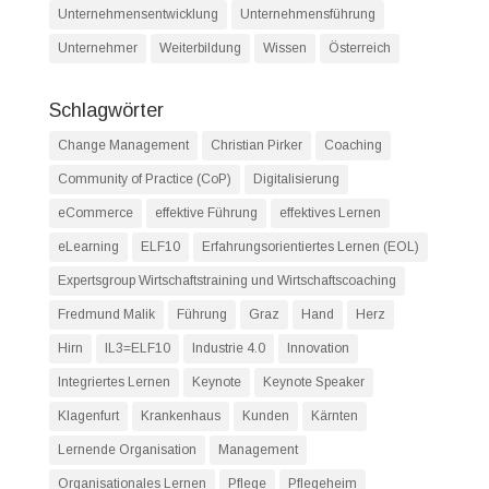
Unternehmensentwicklung
Unternehmensführung
Unternehmer
Weiterbildung
Wissen
Österreich
Schlagwörter
Change Management
Christian Pirker
Coaching
Community of Practice (CoP)
Digitalisierung
eCommerce
effektive Führung
effektives Lernen
eLearning
ELF10
Erfahrungsorientiertes Lernen (EOL)
Expertsgroup Wirtschaftstraining und Wirtschaftscoaching
Fredmund Malik
Führung
Graz
Hand
Herz
Hirn
IL3=ELF10
Industrie 4.0
Innovation
Integriertes Lernen
Keynote
Keynote Speaker
Klagenfurt
Krankenhaus
Kunden
Kärnten
Lernende Organisation
Management
Organisationales Lernen
Pflege
Pflegeheim