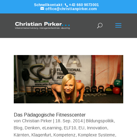
Schnellkontakt:
+43 660 9073001
office@christianpirker.com
Das Pädagogische Fitnesscenter
von
Christian Pirker
|
18. Sep. 2014
|
Bildungspolitik
,
Blog
,
Denken
,
eLearning
,
ELF10
,
EU
,
Innovation
,
Kärnten
,
Klagenfurt
,
Kompetenz
,
Komplexe Systeme
,