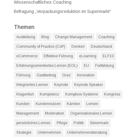
Wissenschaftliches Coaching
Befragung „Verpackungsreduktion im Supermarkt“
Themen
Ausbildung
Blog
Change Management
Coaching
Community of Practice (CoP)
Denken
Deutschland
eCommerce
Effektive Führung
eLearning
ELF10
Erfahrungsorientiertes Lernen (EOL)
EU
Fortbildung
Führung
Gastbeitrag
Graz
Innovation
Integriertes Lernen
Keynote
Keynote Speaker
Klagenfurt
Kompetenz
Komplexe Systeme
Kongress
Kunden
Kundennutzen
Kärnten
Lernen
Management
Moderation
Organisationales Lernen
persönliches Lernen
Pflege
Politik
Steiermark
Strategie
Unternehmen
Unternehmensberatung