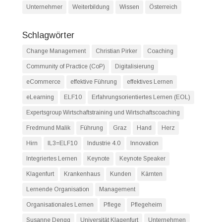
Unternehmer
Weiterbildung
Wissen
Österreich
Schlagwörter
Change Management
Christian Pirker
Coaching
Community of Practice (CoP)
Digitalisierung
eCommerce
effektive Führung
effektives Lernen
eLearning
ELF10
Erfahrungsorientiertes Lernen (EOL)
Expertsgroup Wirtschaftstraining und Wirtschaftscoaching
Fredmund Malik
Führung
Graz
Hand
Herz
Hirn
IL3=ELF10
Industrie 4.0
Innovation
Integriertes Lernen
Keynote
Keynote Speaker
Klagenfurt
Krankenhaus
Kunden
Kärnten
Lernende Organisation
Management
Organisationales Lernen
Pflege
Pflegeheim
Susanne Dengg
Universität Klagenfurt
Unternehmen