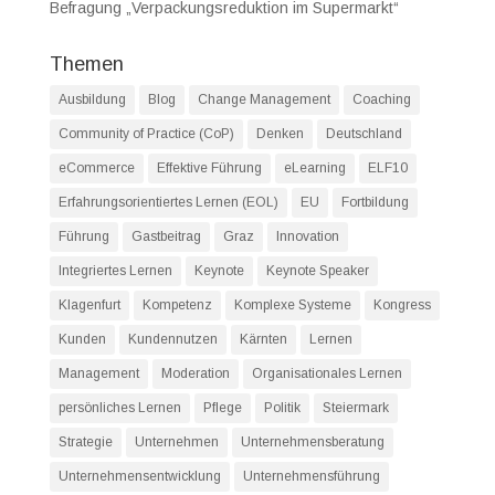
Befragung „Verpackungsreduktion im Supermarkt“
Themen
Ausbildung
Blog
Change Management
Coaching
Community of Practice (CoP)
Denken
Deutschland
eCommerce
Effektive Führung
eLearning
ELF10
Erfahrungsorientiertes Lernen (EOL)
EU
Fortbildung
Führung
Gastbeitrag
Graz
Innovation
Integriertes Lernen
Keynote
Keynote Speaker
Klagenfurt
Kompetenz
Komplexe Systeme
Kongress
Kunden
Kundennutzen
Kärnten
Lernen
Management
Moderation
Organisationales Lernen
persönliches Lernen
Pflege
Politik
Steiermark
Strategie
Unternehmen
Unternehmensberatung
Unternehmensentwicklung
Unternehmensführung