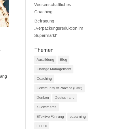
Wissenschaftliches
Coaching
Befragung
„Verpackungsreduktion im
Supermarkt“
n
,
Themen
Ausbildung
Blog
Change Management
gang
Coaching
Community of Practice (CoP)
Denken
Deutschland
eCommerce
Effektive Führung
eLearning
ELF10