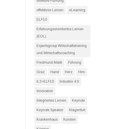
effektive Führung
effektives Lernen
eLearning
ELF10
Erfahrungsorientiertes Lernen
(EOL)
Expertsgroup Wirtschaftstraining
und Wirtschaftscoaching
Fredmund Malik
Führung
Graz
Hand
Herz
Hirn
IL3=ELF10
Industrie 4.0
Innovation
Integriertes Lernen
Keynote
Keynote Speaker
Klagenfurt
Krankenhaus
Kunden