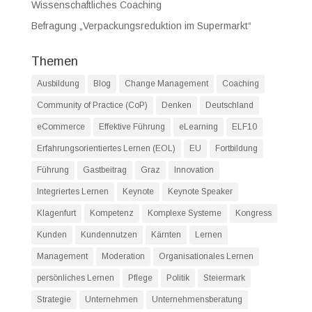
Wissenschaftliches Coaching
Befragung „Verpackungsreduktion im Supermarkt“
Themen
Ausbildung
Blog
Change Management
Coaching
Community of Practice (CoP)
Denken
Deutschland
eCommerce
Effektive Führung
eLearning
ELF10
Erfahrungsorientiertes Lernen (EOL)
EU
Fortbildung
Führung
Gastbeitrag
Graz
Innovation
Integriertes Lernen
Keynote
Keynote Speaker
Klagenfurt
Kompetenz
Komplexe Systeme
Kongress
Kunden
Kundennutzen
Kärnten
Lernen
Management
Moderation
Organisationales Lernen
persönliches Lernen
Pflege
Politik
Steiermark
Strategie
Unternehmen
Unternehmensberatung