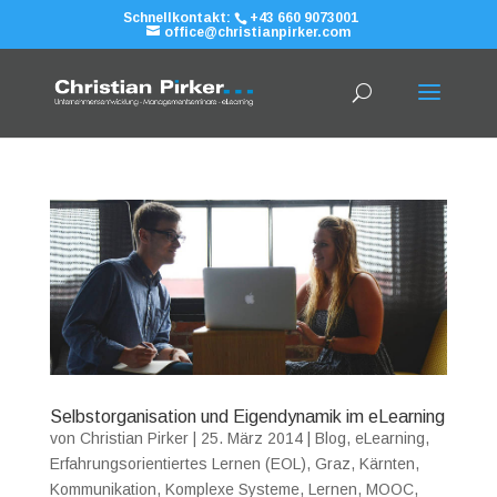
Schnellkontakt:
+43 660 9073001
office@christianpirker.com
Selbstorganisation und Eigendynamik im eLearning
von
Christian Pirker
|
25. März 2014
|
Blog
,
eLearning
,
Erfahrungsorientiertes Lernen (EOL)
,
Graz
,
Kärnten
,
Kommunikation
,
Komplexe Systeme
,
Lernen
,
MOOC
,