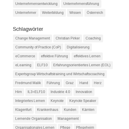
Unternehmensentwicklung
Unternehmensführung
Unternehmer
Weiterbildung
Wissen
Österreich
Schlagwörter
Change Management
Christian Pirker
Coaching
Community of Practice (CoP)
Digitalisierung
eCommerce
effektive Führung
effektives Lernen
eLearning
ELF10
Erfahrungsorientiertes Lernen (EOL)
Expertsgroup Wirtschaftstraining und Wirtschaftscoaching
Fredmund Malik
Führung
Graz
Hand
Herz
Hirn
IL3=ELF10
Industrie 4.0
Innovation
Integriertes Lernen
Keynote
Keynote Speaker
Klagenfurt
Krankenhaus
Kunden
Kärnten
Lernende Organisation
Management
Organisationales Lernen
Pflege
Pflegeheim