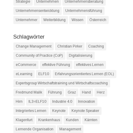
Strategie
Unternehmen
Unternehmensberatung
Unternehmensentwicklung
Unternehmensführung
Unternehmer
Weiterbildung
Wissen
Österreich
Schlagwörter
Change Management
Christian Pirker
Coaching
Community of Practice (CoP)
Digitalisierung
eCommerce
effektive Führung
effektives Lernen
eLearning
ELF10
Erfahrungsorientiertes Lernen (EOL)
Expertsgroup Wirtschaftstraining und Wirtschaftscoaching
Fredmund Malik
Führung
Graz
Hand
Herz
Hirn
IL3=ELF10
Industrie 4.0
Innovation
Integriertes Lernen
Keynote
Keynote Speaker
Klagenfurt
Krankenhaus
Kunden
Kärnten
Lernende Organisation
Management