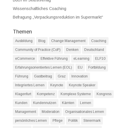
Wissenschaftliches Coaching
Befragung „Verpackungsreduktion im Supermarkt“
Themen
Ausbildung
Blog
Change Management
Coaching
Community of Practice (CoP)
Denken
Deutschland
eCommerce
Effektive Führung
eLearning
ELF10
Erfahrungsorientiertes Lernen (EOL)
EU
Fortbildung
Führung
Gastbeitrag
Graz
Innovation
Integriertes Lernen
Keynote
Keynote Speaker
Klagenfurt
Kompetenz
Komplexe Systeme
Kongress
Kunden
Kundennutzen
Kärnten
Lernen
Management
Moderation
Organisationales Lernen
persönliches Lernen
Pflege
Politik
Steiermark