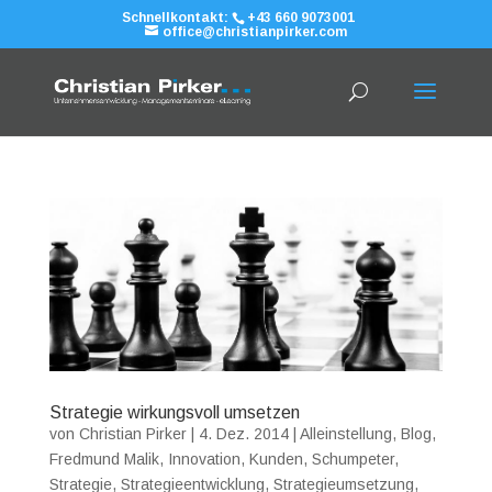
Schnellkontakt:
+43 660 9073001
office@christianpirker.com
Strategie wirkungsvoll umsetzen
von
Christian Pirker
|
4. Dez. 2014
|
Alleinstellung
,
Blog
,
Fredmund Malik
,
Innovation
,
Kunden
,
Schumpeter
,
Strategie
,
Strategieentwicklung
,
Strategieumsetzung
,