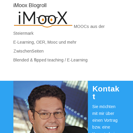
iMoox Blogroll
MOOCs aus der
Steiermark
E-Learning, OER, Mooc und mehr
ZwischenSeiten
Blended & flipped teaching / E-Learning
Kontak
t
Sie möchten
mit mir über
einen Vortrag
bzw. eine