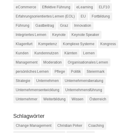
eCommerce
Effektive Führung
eLearning
ELF10
Erfahrungsorientiertes Lernen (EOL)
EU
Fortbildung
Führung
Gastbeitrag
Graz
Innovation
Integriertes Lernen
Keynote
Keynote Speaker
Klagenfurt
Kompetenz
Komplexe Systeme
Kongress
Kunden
Kundennutzen
Kärnten
Lernen
Management
Moderation
Organisationales Lernen
persönliches Lernen
Pflege
Politik
Steiermark
Strategie
Unternehmen
Unternehmensberatung
Unternehmensentwicklung
Unternehmensführung
Unternehmer
Weiterbildung
Wissen
Österreich
Schlagwörter
Change Management
Christian Pirker
Coaching