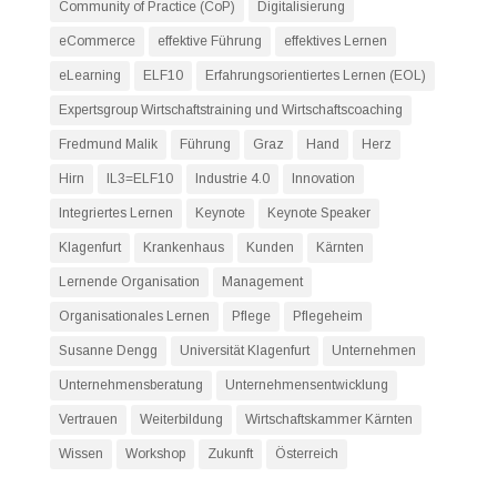
Community of Practice (CoP)
Digitalisierung
eCommerce
effektive Führung
effektives Lernen
eLearning
ELF10
Erfahrungsorientiertes Lernen (EOL)
Expertsgroup Wirtschaftstraining und Wirtschaftscoaching
Fredmund Malik
Führung
Graz
Hand
Herz
Hirn
IL3=ELF10
Industrie 4.0
Innovation
Integriertes Lernen
Keynote
Keynote Speaker
Klagenfurt
Krankenhaus
Kunden
Kärnten
Lernende Organisation
Management
Organisationales Lernen
Pflege
Pflegeheim
Susanne Dengg
Universität Klagenfurt
Unternehmen
Unternehmensberatung
Unternehmensentwicklung
Vertrauen
Weiterbildung
Wirtschaftskammer Kärnten
Wissen
Workshop
Zukunft
Österreich