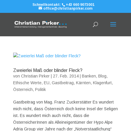
Schnellkontakt:
+43 660 9073001
office@christianpirker.com
Zweierlei Maß oder blinder Fleck?
von
Christian Pirker
|
27. Feb. 2014
|
Banken
,
Blog
,
Ethische Werte
,
EU
,
Gastbeitrag
,
Kärnten
,
Klagenfurt
,
Österreich
,
Politik
Gastbeitrag von Mag. Franz Zuckerstätter Es wundert
mich nicht, dass Österreich doch keine Insel der Seligen
ist. Es wundert mich auch nicht, dass die
ÖsterreicherInnen als Alleineigentümer der Hypo Alpe
Adria Group vier Jahre nach der „Notverstaatlichung“