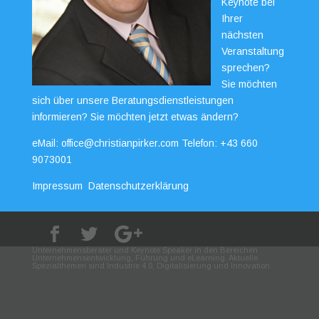
Keynote bei
Ihrer
nächsten
Veranstaltung
sprechen?
Sie möchten
sich über unsere Beratungsdienstleistungen
informieren? Sie möchten jetzt etwas ändern?
eMail:
office@christianpirker.com
Telefon:
+43 660
9073001
Impressum
Datenschutzerklärung
Unternehmensberater und Keynote Speaker in den Bereichen
Unternehmensentwicklung, Führung und eLearning. Aktuelle
Spezialthemen sind Industrie 4.0, Digitalisierung und Innovation.