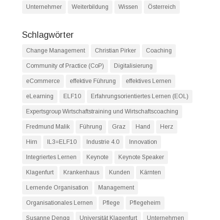
Unternehmer
Weiterbildung
Wissen
Österreich
Schlagwörter
Change Management
Christian Pirker
Coaching
Community of Practice (CoP)
Digitalisierung
eCommerce
effektive Führung
effektives Lernen
eLearning
ELF10
Erfahrungsorientiertes Lernen (EOL)
Expertsgroup Wirtschaftstraining und Wirtschaftscoaching
Fredmund Malik
Führung
Graz
Hand
Herz
Hirn
IL3=ELF10
Industrie 4.0
Innovation
Integriertes Lernen
Keynote
Keynote Speaker
Klagenfurt
Krankenhaus
Kunden
Kärnten
Lernende Organisation
Management
Organisationales Lernen
Pflege
Pflegeheim
Susanne Dengg
Universität Klagenfurt
Unternehmen