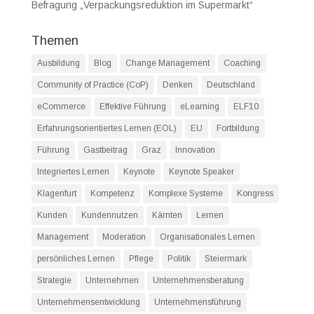
Befragung „Verpackungsreduktion im Supermarkt“
Themen
Ausbildung
Blog
Change Management
Coaching
Community of Practice (CoP)
Denken
Deutschland
eCommerce
Effektive Führung
eLearning
ELF10
Erfahrungsorientiertes Lernen (EOL)
EU
Fortbildung
Führung
Gastbeitrag
Graz
Innovation
Integriertes Lernen
Keynote
Keynote Speaker
Klagenfurt
Kompetenz
Komplexe Systeme
Kongress
Kunden
Kundennutzen
Kärnten
Lernen
Management
Moderation
Organisationales Lernen
persönliches Lernen
Pflege
Politik
Steiermark
Strategie
Unternehmen
Unternehmensberatung
Unternehmensentwicklung
Unternehmensführung