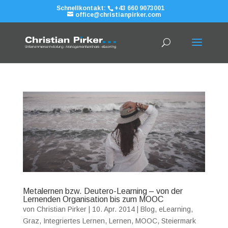
Schnellkontakt:
+43 660 9073001
office@christianpirker.com
Metalernen bzw. Deutero-Learning – von der
Lernenden Organisation bis zum MOOC
von
Christian Pirker
|
10. Apr. 2014
|
Blog
,
eLearning
,
Graz
,
Integriertes Lernen
,
Lernen
,
MOOC
,
Steiermark