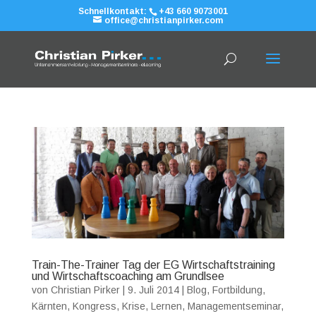
Schnellkontakt:
+43 660 9073001
office@christianpirker.com
Train-The-Trainer Tag der EG Wirtschaftstraining
und Wirtschaftscoaching am Grundlsee
von
Christian Pirker
|
9. Juli 2014
|
Blog
,
Fortbildung
,
Kärnten
,
Kongress
,
Krise
,
Lernen
,
Managementseminar
,