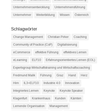
Unternehmensentwicklung
Unternehmensführung
Unternehmer
Weiterbildung
Wissen
Österreich
Schlagwörter
Change Management
Christian Pirker
Coaching
Community of Practice (CoP)
Digitalisierung
eCommerce
effektive Führung
effektives Lernen
eLearning
ELF10
Erfahrungsorientiertes Lernen (EOL)
Expertsgroup Wirtschaftstraining und Wirtschaftscoaching
Fredmund Malik
Führung
Graz
Hand
Herz
Hirn
IL3=ELF10
Industrie 4.0
Innovation
Integriertes Lernen
Keynote
Keynote Speaker
Klagenfurt
Krankenhaus
Kunden
Kärnten
Lernende Organisation
Management