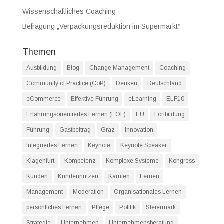
Wissenschaftliches Coaching
Befragung „Verpackungsreduktion im Supermarkt“
Themen
Ausbildung
Blog
Change Management
Coaching
Community of Practice (CoP)
Denken
Deutschland
eCommerce
Effektive Führung
eLearning
ELF10
Erfahrungsorientiertes Lernen (EOL)
EU
Fortbildung
Führung
Gastbeitrag
Graz
Innovation
Integriertes Lernen
Keynote
Keynote Speaker
Klagenfurt
Kompetenz
Komplexe Systeme
Kongress
Kunden
Kundennutzen
Kärnten
Lernen
Management
Moderation
Organisationales Lernen
persönliches Lernen
Pflege
Politik
Steiermark
Strategie
Unternehmen
Unternehmensberatung