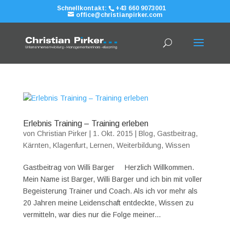
Schnellkontakt:
+43 660 9073001
office@christianpirker.com
Erlebnis Training – Training erleben
von
Christian Pirker
|
1. Okt. 2015
|
Blog
,
Gastbeitrag
,
Kärnten
,
Klagenfurt
,
Lernen
,
Weiterbildung
,
Wissen
Gastbeitrag von Willi Barger Herzlich Willkommen.
Mein Name ist Barger, Willi Barger und ich bin mit voller
Begeisterung Trainer und Coach. Als ich vor mehr als
20 Jahren meine Leidenschaft entdeckte, Wissen zu
vermitteln, war dies nur die Folge meiner...