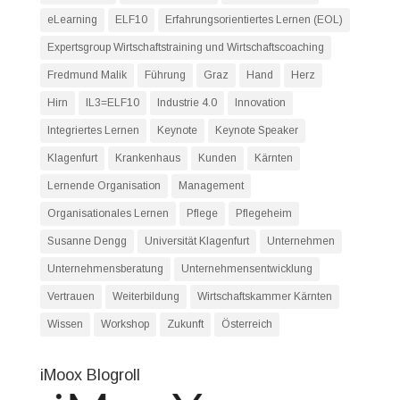
eLearning
ELF10
Erfahrungsorientiertes Lernen (EOL)
Expertsgroup Wirtschaftstraining und Wirtschaftscoaching
Fredmund Malik
Führung
Graz
Hand
Herz
Hirn
IL3=ELF10
Industrie 4.0
Innovation
Integriertes Lernen
Keynote
Keynote Speaker
Klagenfurt
Krankenhaus
Kunden
Kärnten
Lernende Organisation
Management
Organisationales Lernen
Pflege
Pflegeheim
Susanne Dengg
Universität Klagenfurt
Unternehmen
Unternehmensberatung
Unternehmensentwicklung
Vertrauen
Weiterbildung
Wirtschaftskammer Kärnten
Wissen
Workshop
Zukunft
Österreich
iMoox Blogroll