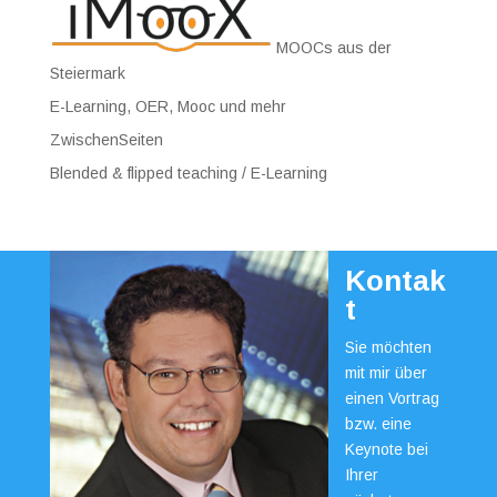
MOOCs aus der
Steiermark
E-Learning, OER, Mooc und mehr
ZwischenSeiten
Blended & flipped teaching / E-Learning
Kontak
t
Sie möchten
mit mir über
einen Vortrag
bzw. eine
Keynote bei
Ihrer