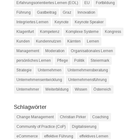
Erfahrungsorientiertes Lernen (EOL)
EU
Fortbildung
Führung
Gastbeitrag
Graz
Innovation
Integriertes Lernen
Keynote
Keynote Speaker
Klagenfurt
Kompetenz
Komplexe Systeme
Kongress
Kunden
Kundennutzen
Kärnten
Lernen
Management
Moderation
Organisationales Lernen
persönliches Lernen
Pflege
Politik
Steiermark
Strategie
Unternehmen
Unternehmensberatung
Unternehmensentwicklung
Unternehmensführung
Unternehmer
Weiterbildung
Wissen
Österreich
Schlagwörter
Change Management
Christian Pirker
Coaching
Community of Practice (CoP)
Digitalisierung
eCommerce
effektive Führung
effektives Lernen