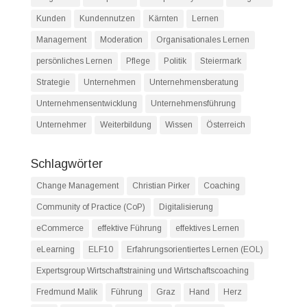
Kunden
Kundennutzen
Kärnten
Lernen
Management
Moderation
Organisationales Lernen
persönliches Lernen
Pflege
Politik
Steiermark
Strategie
Unternehmen
Unternehmensberatung
Unternehmensentwicklung
Unternehmensführung
Unternehmer
Weiterbildung
Wissen
Österreich
Schlagwörter
Change Management
Christian Pirker
Coaching
Community of Practice (CoP)
Digitalisierung
eCommerce
effektive Führung
effektives Lernen
eLearning
ELF10
Erfahrungsorientiertes Lernen (EOL)
Expertsgroup Wirtschaftstraining und Wirtschaftscoaching
Fredmund Malik
Führung
Graz
Hand
Herz