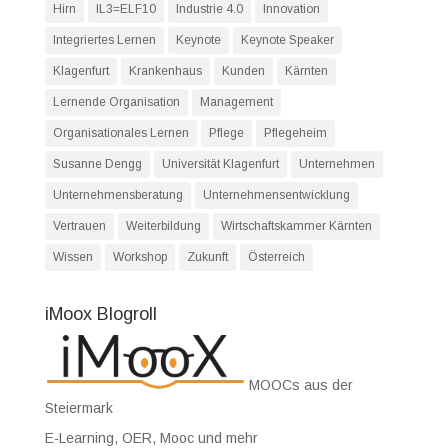
Hirn
IL3=ELF10
Industrie 4.0
Innovation
Integriertes Lernen
Keynote
Keynote Speaker
Klagenfurt
Krankenhaus
Kunden
Kärnten
Lernende Organisation
Management
Organisationales Lernen
Pflege
Pflegeheim
Susanne Dengg
Universität Klagenfurt
Unternehmen
Unternehmensberatung
Unternehmensentwicklung
Vertrauen
Weiterbildung
Wirtschaftskammer Kärnten
Wissen
Workshop
Zukunft
Österreich
iMoox Blogroll
MOOCs aus der
Steiermark
E-Learning, OER, Mooc und mehr