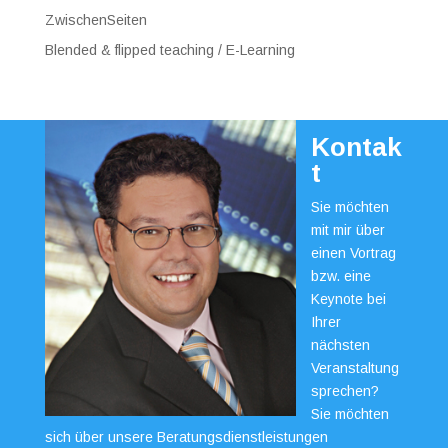
ZwischenSeiten
Blended & flipped teaching / E-Learning
Kontak
t
Sie möchten
mit mir über
einen Vortrag
bzw. eine
Keynote bei
Ihrer
nächsten
Veranstaltung
sprechen?
Sie möchten
sich über unsere Beratungsdienstleistungen