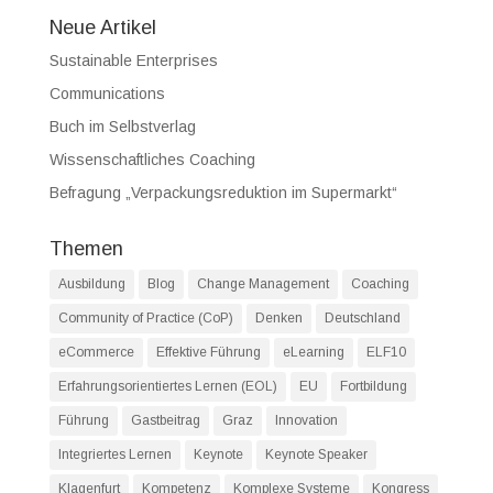
Neue Artikel
Sustainable Enterprises
Communications
Buch im Selbstverlag
Wissenschaftliches Coaching
Befragung „Verpackungsreduktion im Supermarkt“
Themen
Ausbildung
Blog
Change Management
Coaching
Community of Practice (CoP)
Denken
Deutschland
eCommerce
Effektive Führung
eLearning
ELF10
Erfahrungsorientiertes Lernen (EOL)
EU
Fortbildung
Führung
Gastbeitrag
Graz
Innovation
Integriertes Lernen
Keynote
Keynote Speaker
Klagenfurt
Kompetenz
Komplexe Systeme
Kongress