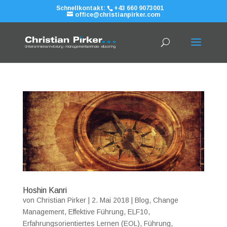
Schnellkontakt:
+43 660 9073001
office@christianpirker.com
Hoshin Kanri
von
Christian Pirker
|
2. Mai 2018
|
Blog
,
Change
Management
,
Effektive Führung
,
ELF10
,
Erfahrungsorientiertes Lernen (EOL)
,
Führung
,