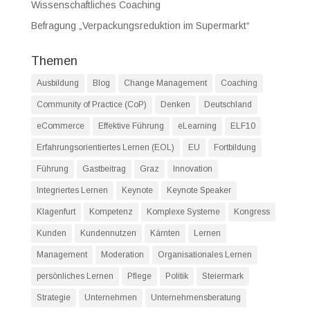
Wissenschaftliches Coaching
Befragung „Verpackungsreduktion im Supermarkt“
Themen
Ausbildung
Blog
Change Management
Coaching
Community of Practice (CoP)
Denken
Deutschland
eCommerce
Effektive Führung
eLearning
ELF10
Erfahrungsorientiertes Lernen (EOL)
EU
Fortbildung
Führung
Gastbeitrag
Graz
Innovation
Integriertes Lernen
Keynote
Keynote Speaker
Klagenfurt
Kompetenz
Komplexe Systeme
Kongress
Kunden
Kundennutzen
Kärnten
Lernen
Management
Moderation
Organisationales Lernen
persönliches Lernen
Pflege
Politik
Steiermark
Strategie
Unternehmen
Unternehmensberatung