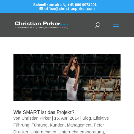
Schnellkontakt:
+43 660 9073001
office@christianpirker.com
Wie SMART ist das Projekt?
von
Christian Pirker
|
15. Apr. 2014
|
Blog
,
Effektive
Führung
,
Führung
,
Kunden
,
Management
,
Peter
Drucker
,
Unternehmen
,
Unternehmensberatung
,