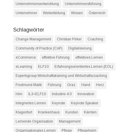
Unternehmensentwicklung
Unternehmensführung
Unternehmer
Weiterbildung
Wissen
Österreich
Schlagwörter
Change Management
Christian Pirker
Coaching
Community of Practice (CoP)
Digitalisierung
eCommerce
effektive Führung
effektives Lernen
eLearning
ELF10
Erfahrungsorientiertes Lernen (EOL)
Expertsgroup Wirtschaftstraining und Wirtschaftscoaching
Fredmund Malik
Führung
Graz
Hand
Herz
Hirn
IL3=ELF10
Industrie 4.0
Innovation
Integriertes Lernen
Keynote
Keynote Speaker
Klagenfurt
Krankenhaus
Kunden
Kärnten
Lernende Organisation
Management
Organisationales Lernen
Pflege
Pflegeheim