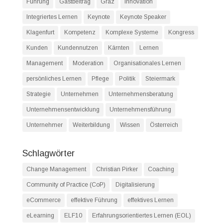
Führung
Gastbeitrag
Graz
Innovation
Integriertes Lernen
Keynote
Keynote Speaker
Klagenfurt
Kompetenz
Komplexe Systeme
Kongress
Kunden
Kundennutzen
Kärnten
Lernen
Management
Moderation
Organisationales Lernen
persönliches Lernen
Pflege
Politik
Steiermark
Strategie
Unternehmen
Unternehmensberatung
Unternehmensentwicklung
Unternehmensführung
Unternehmer
Weiterbildung
Wissen
Österreich
Schlagwörter
Change Management
Christian Pirker
Coaching
Community of Practice (CoP)
Digitalisierung
eCommerce
effektive Führung
effektives Lernen
eLearning
ELF10
Erfahrungsorientiertes Lernen (EOL)