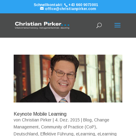
Schnellkontakt:
+43 660 9073001
office@christianpirker.com
Keynote Mobile Learning
von
Christian Pirker
|
4. Dez. 2015
|
Blog
,
Change
Management
,
Community of Practice (CoP)
,
Deutschland
,
Effektive Führung
,
eLearning
,
eLearning