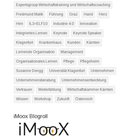
Expertsgroup Wirtschaftstraining und Wirtschaftscoaching
Fredmund Malik
Führung
Graz
Hand
Herz
Hirn
IL3=ELF10
Industrie 4.0
Innovation
Integriertes Lernen
Keynote
Keynote Speaker
Klagenfurt
Krankenhaus
Kunden
Kärnten
Lernende Organisation
Management
Organisationales Lernen
Pflege
Pflegeheim
Susanne Dengg
Universität Klagenfurt
Unternehmen
Unternehmensberatung
Unternehmensentwicklung
Vertrauen
Weiterbildung
Wirtschaftskammer Kärnten
Wissen
Workshop
Zukunft
Österreich
iMoox Blogroll