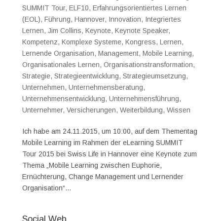
SUMMIT Tour
,
ELF10
,
Erfahrungsorientiertes Lernen
(EOL)
,
Führung
,
Hannover
,
Innovation
,
Integriertes
Lernen
,
Jim Collins
,
Keynote
,
Keynote Speaker
,
Kompetenz
,
Komplexe Systeme
,
Kongress
,
Lernen
,
Lernende Organisation
,
Management
,
Mobile Learning
,
Organisationales Lernen
,
Organisationstransformation
,
Strategie
,
Strategieentwicklung
,
Strategieumsetzung
,
Unternehmen
,
Unternehmensberatung
,
Unternehmensentwicklung
,
Unternehmensführung
,
Unternehmer
,
Versicherungen
,
Weiterbildung
,
Wissen
Ich habe am 24.11.2015, um 10:00, auf dem Thementag
Mobile Learning im Rahmen der eLearning SUMMIT
Tour 2015 bei Swiss Life in Hannover eine Keynote zum
Thema „Mobile Learning zwischen Euphorie,
Ernüchterung, Change Management und Lernender
Organisation“...
Social Web