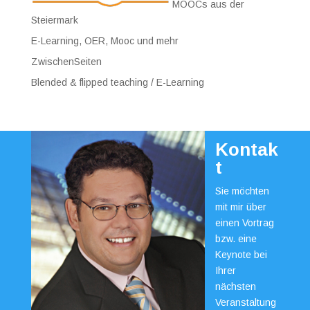
MOOCs aus der
Steiermark
E-Learning, OER, Mooc und mehr
ZwischenSeiten
Blended & flipped teaching / E-Learning
Kontak
t
Sie möchten
mit mir über
einen Vortrag
bzw. eine
Keynote bei
Ihrer
nächsten
Veranstaltung