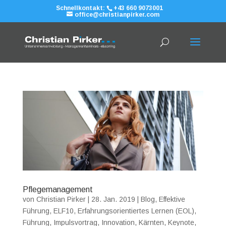
Schnellkontakt:
+43 660 9073001
office@christianpirker.com
Pflegemanagement
von
Christian Pirker
|
28. Jan. 2019
|
Blog
,
Effektive
Führung
,
ELF10
,
Erfahrungsorientiertes Lernen (EOL)
,
Führung
,
Impulsvortrag
,
Innovation
,
Kärnten
,
Keynote
,