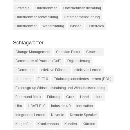
Strategie
Unternehmen
Unternehmensberatung
Unternehmensentwicklung
Unternehmensführung
Unternehmer
Weiterbildung
Wissen
Österreich
Schlagwörter
Change Management
Christian Pirker
Coaching
Community of Practice (CoP)
Digitalisierung
eCommerce
effektive Führung
effektives Lernen
eLearning
ELF10
Erfahrungsorientiertes Lernen (EOL)
Expertsgroup Wirtschaftstraining und Wirtschaftscoaching
Fredmund Malik
Führung
Graz
Hand
Herz
Hirn
IL3=ELF10
Industrie 4.0
Innovation
Integriertes Lernen
Keynote
Keynote Speaker
Klagenfurt
Krankenhaus
Kunden
Kärnten