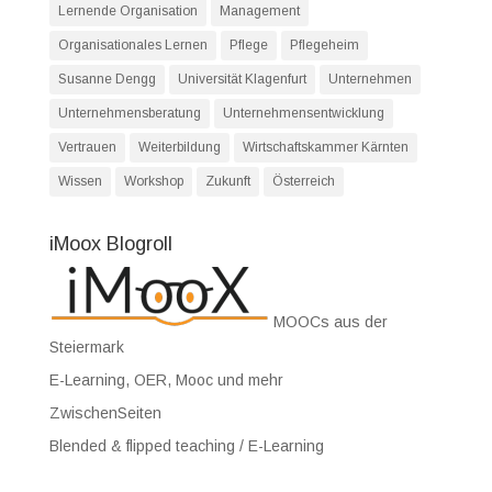
Lernende Organisation
Management
Organisationales Lernen
Pflege
Pflegeheim
Susanne Dengg
Universität Klagenfurt
Unternehmen
Unternehmensberatung
Unternehmensentwicklung
Vertrauen
Weiterbildung
Wirtschaftskammer Kärnten
Wissen
Workshop
Zukunft
Österreich
iMoox Blogroll
MOOCs aus der
Steiermark
E-Learning, OER, Mooc und mehr
ZwischenSeiten
Blended & flipped teaching / E-Learning