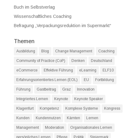
Buch im Selbstverlag
Wissenschaftliches Coaching
Befragung „Verpackungsreduktion im Supermarkt“
Themen
Ausbildung
Blog
Change Management
Coaching
Community of Practice (CoP)
Denken
Deutschland
eCommerce
Effektive Führung
eLearning
ELF10
Erfahrungsorientiertes Lernen (EOL)
EU
Fortbildung
Führung
Gastbeitrag
Graz
Innovation
Integriertes Lernen
Keynote
Keynote Speaker
Klagenfurt
Kompetenz
Komplexe Systeme
Kongress
Kunden
Kundennutzen
Kärnten
Lernen
Management
Moderation
Organisationales Lernen
persönliches Lernen
Pflege
Politik
Steiermark