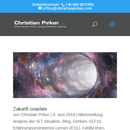
Schnellkontakt:
+43 660 9073001
office@christianpirker.com
Zukunft coachen
von
Christian Pirker
|
4. Juni 2018
|
Alleinstellung
,
Analyse der IST-Situation
,
Blog
,
Denken
,
ELF10
,
Erfahrungsorientiertes Lernen (EOL)
,
Feldkirchen
,