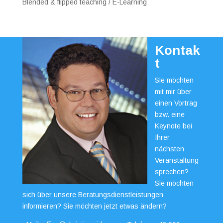
Blended & flipped teaching / E-Learning
Kontak
t
Sie möchten
mit mir über
einen Vortrag
bzw. eine
Keynote bei
Ihrer
nächsten
Veranstaltung
sprechen?
Sie möchten
sich über unsere Beratungsdienstleistungen
informieren? Sie möchten jetzt etwas ändern?