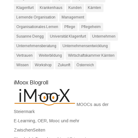
Klagenfurt
Krankenhaus
Kunden
Kärnten
Lernende Organisation
Management
Organisationales Lernen
Pflege
Pflegeheim
Susanne Dengg
Universität Klagenfurt
Unternehmen
Unternehmensberatung
Unternehmensentwicklung
Vertrauen
Weiterbildung
Wirtschaftskammer Kärnten
Wissen
Workshop
Zukunft
Österreich
iMoox Blogroll
MOOCs aus der
Steiermark
E-Learning, OER, Mooc und mehr
ZwischenSeiten