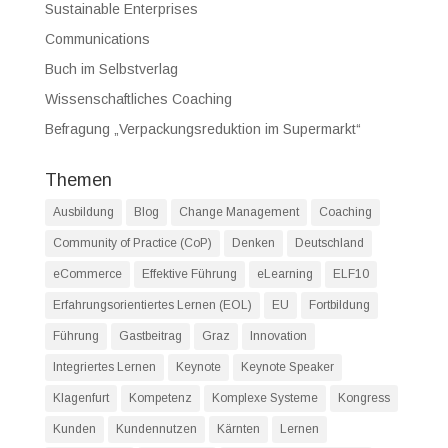
Sustainable Enterprises
Communications
Buch im Selbstverlag
Wissenschaftliches Coaching
Befragung „Verpackungsreduktion im Supermarkt“
Themen
Ausbildung
Blog
Change Management
Coaching
Community of Practice (CoP)
Denken
Deutschland
eCommerce
Effektive Führung
eLearning
ELF10
Erfahrungsorientiertes Lernen (EOL)
EU
Fortbildung
Führung
Gastbeitrag
Graz
Innovation
Integriertes Lernen
Keynote
Keynote Speaker
Klagenfurt
Kompetenz
Komplexe Systeme
Kongress
Kunden
Kundennutzen
Kärnten
Lernen