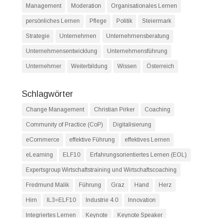
Management
Moderation
Organisationales Lernen
persönliches Lernen
Pflege
Politik
Steiermark
Strategie
Unternehmen
Unternehmensberatung
Unternehmensentwicklung
Unternehmensführung
Unternehmer
Weiterbildung
Wissen
Österreich
Schlagwörter
Change Management
Christian Pirker
Coaching
Community of Practice (CoP)
Digitalisierung
eCommerce
effektive Führung
effektives Lernen
eLearning
ELF10
Erfahrungsorientiertes Lernen (EOL)
Expertsgroup Wirtschaftstraining und Wirtschaftscoaching
Fredmund Malik
Führung
Graz
Hand
Herz
Hirn
IL3=ELF10
Industrie 4.0
Innovation
Integriertes Lernen
Keynote
Keynote Speaker