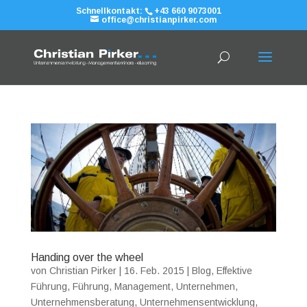
Schnellkontakt:
+43 660 9073001
office@christianpirker.com
Handing over the wheel
von
Christian Pirker
|
16. Feb. 2015
|
Blog
,
Effektive
Führung
,
Führung
,
Management
,
Unternehmen
,
Unternehmensberatung
,
Unternehmensentwicklung
,