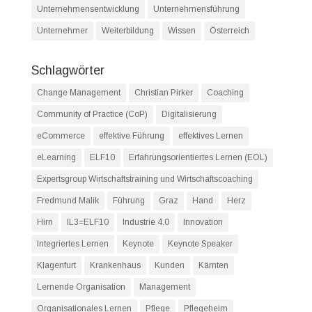
Unternehmensentwicklung
Unternehmensführung
Unternehmer
Weiterbildung
Wissen
Österreich
Schlagwörter
Change Management
Christian Pirker
Coaching
Community of Practice (CoP)
Digitalisierung
eCommerce
effektive Führung
effektives Lernen
eLearning
ELF10
Erfahrungsorientiertes Lernen (EOL)
Expertsgroup Wirtschaftstraining und Wirtschaftscoaching
Fredmund Malik
Führung
Graz
Hand
Herz
Hirn
IL3=ELF10
Industrie 4.0
Innovation
Integriertes Lernen
Keynote
Keynote Speaker
Klagenfurt
Krankenhaus
Kunden
Kärnten
Lernende Organisation
Management
Organisationales Lernen
Pflege
Pflegeheim