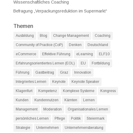
Wissenschaftliches Coaching
Befragung „Verpackungsreduktion im Supermarkt“
Themen
Ausbildung
Blog
Change Management
Coaching
Community of Practice (CoP)
Denken
Deutschland
eCommerce
Effektive Führung
eLearning
ELF10
Erfahrungsorientiertes Lernen (EOL)
EU
Fortbildung
Führung
Gastbeitrag
Graz
Innovation
Integriertes Lernen
Keynote
Keynote Speaker
Klagenfurt
Kompetenz
Komplexe Systeme
Kongress
Kunden
Kundennutzen
Kärnten
Lernen
Management
Moderation
Organisationales Lernen
persönliches Lernen
Pflege
Politik
Steiermark
Strategie
Unternehmen
Unternehmensberatung