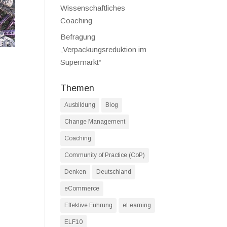
Wissenschaftliches
Coaching
Befragung
„Verpackungsreduktion im
Supermarkt“
Themen
Ausbildung
Blog
Change Management
Coaching
Community of Practice (CoP)
Denken
Deutschland
eCommerce
Effektive Führung
eLearning
ELF10