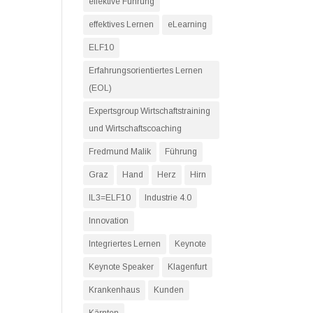
effektive Führung
effektives Lernen
eLearning
ELF10
Erfahrungsorientiertes Lernen
(EOL)
Expertsgroup Wirtschaftstraining
und Wirtschaftscoaching
Fredmund Malik
Führung
Graz
Hand
Herz
Hirn
IL3=ELF10
Industrie 4.0
Innovation
Integriertes Lernen
Keynote
Keynote Speaker
Klagenfurt
Krankenhaus
Kunden