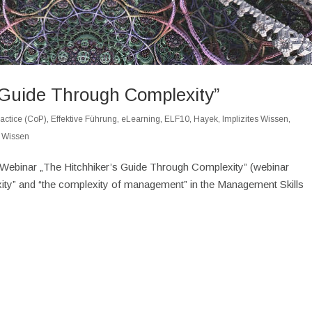
 Guide Through Complexity”
actice (CoP)
,
Effektive Führung
,
eLearning
,
ELF10
,
Hayek
,
Implizites Wissen
,
,
Wissen
he Webinar „The Hitchhiker’s Guide Through Complexity” (webinar
ity” and “the complexity of management” in the Management Skills