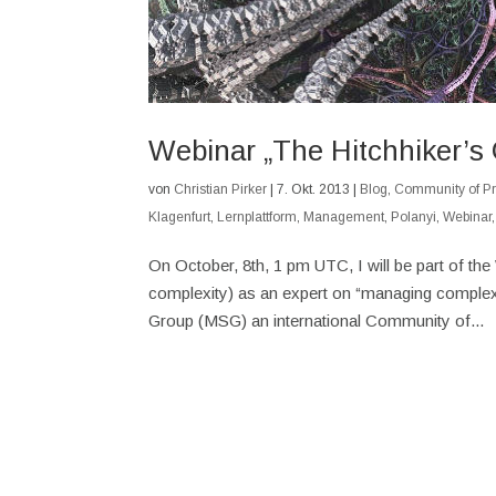
Webinar „The Hitchhiker’s
von
Christian Pirker
|
7. Okt. 2013
|
Blog
,
Community of Pr
Klagenfurt
,
Lernplattform
,
Management
,
Polanyi
,
Webinar
On October, 8th, 1 pm UTC, I will be part of t
complexity) as an expert on “managing complex
Group (MSG) an international Community of...