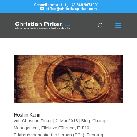
Schnellkontakt:
+43 660 9073001
office@christianpirker.com
Hoshin Kanri
von
Christian Pirker
|
2. Mai 2018
|
Blog
,
Change
Management
,
Effektive Führung
,
ELF10
,
Erfahrungsorientiertes Lernen (EOL)
,
Führung
,