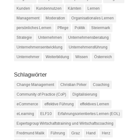
Kunden
Kundennutzen
Kärnten
Lernen
Management
Moderation
Organisationales Lernen
persönliches Lernen
Pflege
Politik
Steiermark
Strategie
Unternehmen
Unternehmensberatung
Unternehmensentwicklung
Unternehmensführung
Unternehmer
Weiterbildung
Wissen
Österreich
Schlagwörter
Change Management
Christian Pirker
Coaching
Community of Practice (CoP)
Digitalisierung
eCommerce
effektive Führung
effektives Lernen
eLearning
ELF10
Erfahrungsorientiertes Lernen (EOL)
Expertsgroup Wirtschaftstraining und Wirtschaftscoaching
Fredmund Malik
Führung
Graz
Hand
Herz