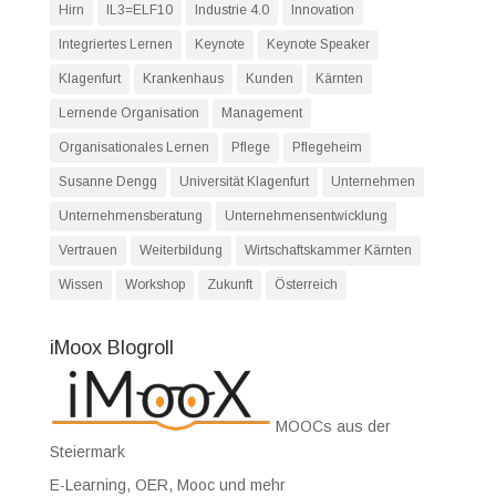
Hirn
IL3=ELF10
Industrie 4.0
Innovation
Integriertes Lernen
Keynote
Keynote Speaker
Klagenfurt
Krankenhaus
Kunden
Kärnten
Lernende Organisation
Management
Organisationales Lernen
Pflege
Pflegeheim
Susanne Dengg
Universität Klagenfurt
Unternehmen
Unternehmensberatung
Unternehmensentwicklung
Vertrauen
Weiterbildung
Wirtschaftskammer Kärnten
Wissen
Workshop
Zukunft
Österreich
iMoox Blogroll
MOOCs aus der
Steiermark
E-Learning, OER, Mooc und mehr