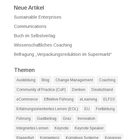
Neue Artikel
Sustainable Enterprises
Communications
Buch im Selbstverlag
Wissenschaftliches Coaching
Befragung „Verpackungsreduktion im Supermarkt“
Themen
Ausbildung
Blog
Change Management
Coaching
Community of Practice (CoP)
Denken
Deutschland
eCommerce
Effektive Führung
eLearning
ELF10
Erfahrungsorientiertes Lernen (EOL)
EU
Fortbildung
Führung
Gastbeitrag
Graz
Innovation
Integriertes Lernen
Keynote
Keynote Speaker
Klagenfurt
Kompetenz
Komplexe Systeme
Kongress