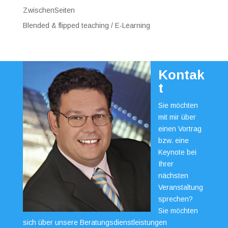
ZwischenSeiten
Blended & flipped teaching / E-Learning
Kontak
t
Sie möchten
mit mir über
einen Vortrag
bzw. eine
Keynote bei
Ihrer
nächsten
Veranstaltung
sprechen?
Sie möchten
sich über unsere Beratungsdienstleistungen