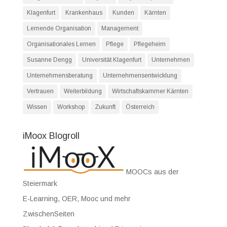
Klagenfurt
Krankenhaus
Kunden
Kärnten
Lernende Organisation
Management
Organisationales Lernen
Pflege
Pflegeheim
Susanne Dengg
Universität Klagenfurt
Unternehmen
Unternehmensberatung
Unternehmensentwicklung
Vertrauen
Weiterbildung
Wirtschaftskammer Kärnten
Wissen
Workshop
Zukunft
Österreich
iMoox Blogroll
MOOCs aus der
Steiermark
E-Learning, OER, Mooc und mehr
ZwischenSeiten