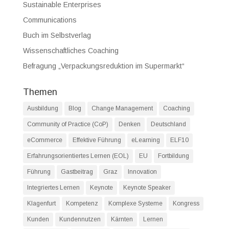
Sustainable Enterprises
Communications
Buch im Selbstverlag
Wissenschaftliches Coaching
Befragung „Verpackungsreduktion im Supermarkt“
Themen
Ausbildung
Blog
Change Management
Coaching
Community of Practice (CoP)
Denken
Deutschland
eCommerce
Effektive Führung
eLearning
ELF10
Erfahrungsorientiertes Lernen (EOL)
EU
Fortbildung
Führung
Gastbeitrag
Graz
Innovation
Integriertes Lernen
Keynote
Keynote Speaker
Klagenfurt
Kompetenz
Komplexe Systeme
Kongress
Kunden
Kundennutzen
Kärnten
Lernen