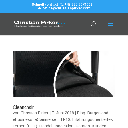
Schnellkontakt:
+43 660 9073001
office@christianpirker.com
Cleanchair
von
Christian Pirker
|
7. Juni 2018
|
Blog
,
Burgenland
,
eBusiness
,
eCommerce
,
ELF10
,
Erfahrungsorientiertes
Lernen (EOL)
,
Handel
,
Innovation
,
Kärnten
,
Kunden
,