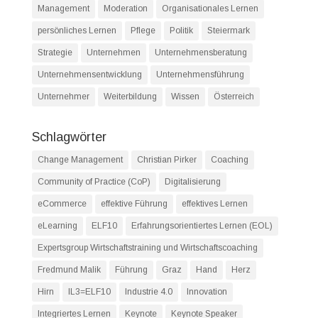
Management
Moderation
Organisationales Lernen
persönliches Lernen
Pflege
Politik
Steiermark
Strategie
Unternehmen
Unternehmensberatung
Unternehmensentwicklung
Unternehmensführung
Unternehmer
Weiterbildung
Wissen
Österreich
Schlagwörter
Change Management
Christian Pirker
Coaching
Community of Practice (CoP)
Digitalisierung
eCommerce
effektive Führung
effektives Lernen
eLearning
ELF10
Erfahrungsorientiertes Lernen (EOL)
Expertsgroup Wirtschaftstraining und Wirtschaftscoaching
Fredmund Malik
Führung
Graz
Hand
Herz
Hirn
IL3=ELF10
Industrie 4.0
Innovation
Integriertes Lernen
Keynote
Keynote Speaker