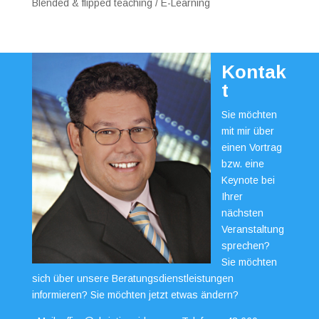
Blended & flipped teaching / E-Learning
Kontak
t
Sie möchten
mit mir über
einen Vortrag
bzw. eine
Keynote bei
Ihrer
nächsten
Veranstaltung
sprechen?
Sie möchten
sich über unsere Beratungsdienstleistungen
informieren? Sie möchten jetzt etwas ändern?