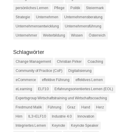
persönliches Lernen
Pflege
Politik
Steiermark
Strategie
Unternehmen
Unternehmensberatung
Unternehmensentwicklung
Unternehmensführung
Unternehmer
Weiterbildung
Wissen
Österreich
Schlagwörter
Change Management
Christian Pirker
Coaching
Community of Practice (CoP)
Digitalisierung
eCommerce
effektive Führung
effektives Lernen
eLearning
ELF10
Erfahrungsorientiertes Lernen (EOL)
Expertsgroup Wirtschaftstraining und Wirtschaftscoaching
Fredmund Malik
Führung
Graz
Hand
Herz
Hirn
IL3=ELF10
Industrie 4.0
Innovation
Integriertes Lernen
Keynote
Keynote Speaker