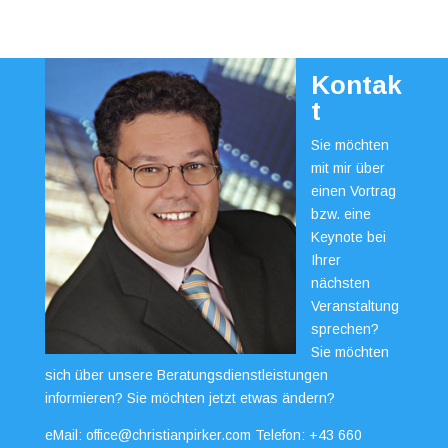
Kontak
t
Sie möchten
mit mir über
einen Vortrag
bzw. eine
Keynote bei
Ihrer
nächsten
Veranstaltung
sprechen?
Sie möchten
sich über unsere Beratungsdienstleistungen
informieren? Sie möchten jetzt etwas ändern?
eMail:
office@christianpirker.com
Telefon:
+43 660