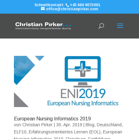
Schnellkontakt:
+43 660 9073001
office@christianpirker.com
European Nursing Informatics 2019
von
Christian Pirker
|
30. Apr. 2019
|
Blog
,
Deutschland
,
ELF10
,
Erfahrungsorientiertes Lernen (EOL)
,
European