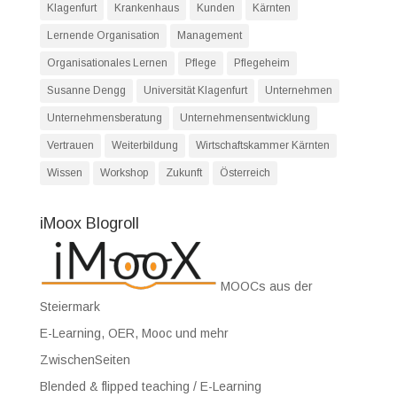
Klagenfurt
Krankenhaus
Kunden
Kärnten
Lernende Organisation
Management
Organisationales Lernen
Pflege
Pflegeheim
Susanne Dengg
Universität Klagenfurt
Unternehmen
Unternehmensberatung
Unternehmensentwicklung
Vertrauen
Weiterbildung
Wirtschaftskammer Kärnten
Wissen
Workshop
Zukunft
Österreich
iMoox Blogroll
MOOCs aus der
Steiermark
E-Learning, OER, Mooc und mehr
ZwischenSeiten
Blended & flipped teaching / E-Learning