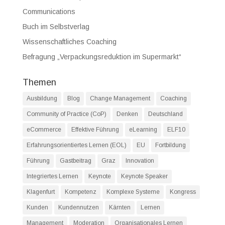
Communications
Buch im Selbstverlag
Wissenschaftliches Coaching
Befragung „Verpackungsreduktion im Supermarkt“
Themen
Ausbildung
Blog
Change Management
Coaching
Community of Practice (CoP)
Denken
Deutschland
eCommerce
Effektive Führung
eLearning
ELF10
Erfahrungsorientiertes Lernen (EOL)
EU
Fortbildung
Führung
Gastbeitrag
Graz
Innovation
Integriertes Lernen
Keynote
Keynote Speaker
Klagenfurt
Kompetenz
Komplexe Systeme
Kongress
Kunden
Kundennutzen
Kärnten
Lernen
Management
Moderation
Organisationales Lernen