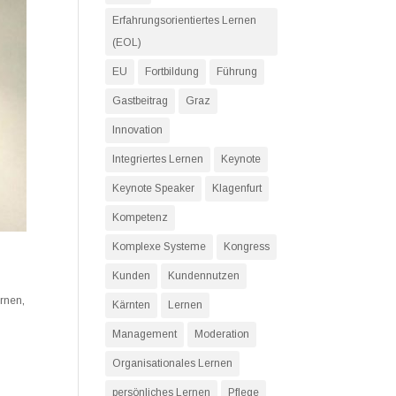
Erfahrungsorientiertes Lernen
(EOL)
EU
Fortbildung
Führung
Gastbeitrag
Graz
Innovation
Integriertes Lernen
Keynote
Keynote Speaker
Klagenfurt
Kompetenz
Komplexe Systeme
Kongress
Kunden
Kundennutzen
rnen
,
Kärnten
Lernen
Management
Moderation
Organisationales Lernen
persönliches Lernen
Pflege