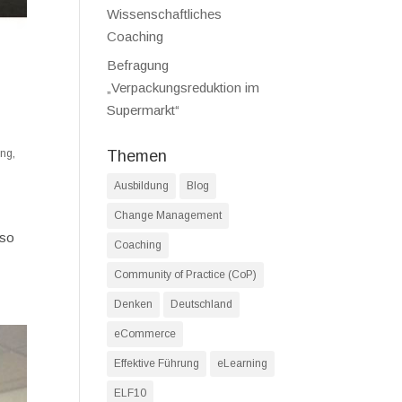
Wissenschaftliches
Coaching
Befragung
„Verpackungsreduktion im
Supermarkt“
ing
,
Themen
Ausbildung
Blog
Change Management
 so
Coaching
Community of Practice (CoP)
Denken
Deutschland
eCommerce
Effektive Führung
eLearning
ELF10