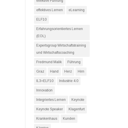
effektive Führung
effektives Lernen
eLearning
ELF10
Erfahrungsorientiertes Lernen
(EOL)
Expertsgroup Wirtschaftstraining
und Wirtschaftscoaching
Fredmund Malik
Führung
Graz
Hand
Herz
Hirn
IL3=ELF10
Industrie 4.0
Innovation
Integriertes Lernen
Keynote
Keynote Speaker
Klagenfurt
Krankenhaus
Kunden