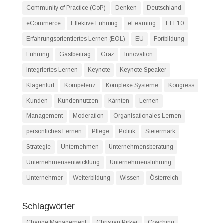
Community of Practice (CoP)
Denken
Deutschland
eCommerce
Effektive Führung
eLearning
ELF10
Erfahrungsorientiertes Lernen (EOL)
EU
Fortbildung
Führung
Gastbeitrag
Graz
Innovation
Integriertes Lernen
Keynote
Keynote Speaker
Klagenfurt
Kompetenz
Komplexe Systeme
Kongress
Kunden
Kundennutzen
Kärnten
Lernen
Management
Moderation
Organisationales Lernen
persönliches Lernen
Pflege
Politik
Steiermark
Strategie
Unternehmen
Unternehmensberatung
Unternehmensentwicklung
Unternehmensführung
Unternehmer
Weiterbildung
Wissen
Österreich
Schlagwörter
Change Management
Christian Pirker
Coaching