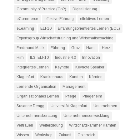
Community of Practice (CoP)
Digitalisierung
eCommerce
effektive Führung
effektives Lernen
eLearning
ELF10
Erfahrungsorientiertes Lernen (EOL)
Expertsgroup Wirtschaftstraining und Wirtschaftscoaching
Fredmund Malik
Führung
Graz
Hand
Herz
Hirn
IL3=ELF10
Industrie 4.0
Innovation
Integriertes Lernen
Keynote
Keynote Speaker
Klagenfurt
Krankenhaus
Kunden
Kärnten
Lernende Organisation
Management
Organisationales Lernen
Pflege
Pflegeheim
Susanne Dengg
Universität Klagenfurt
Unternehmen
Unternehmensberatung
Unternehmensentwicklung
Vertrauen
Weiterbildung
Wirtschaftskammer Kärnten
Wissen
Workshop
Zukunft
Österreich