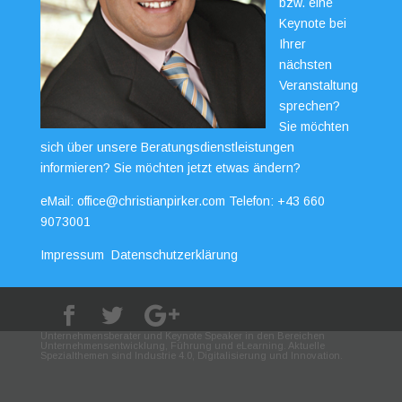
bzw. eine
Keynote bei
Ihrer
nächsten
Veranstaltung
sprechen?
Sie möchten
sich über unsere Beratungsdienstleistungen
informieren? Sie möchten jetzt etwas ändern?
eMail:
office@christianpirker.com
Telefon:
+43 660
9073001
Impressum
Datenschutzerklärung
Unternehmensberater und Keynote Speaker in den Bereichen
Unternehmensentwicklung, Führung und eLearning. Aktuelle
Spezialthemen sind Industrie 4.0, Digitalisierung und Innovation.