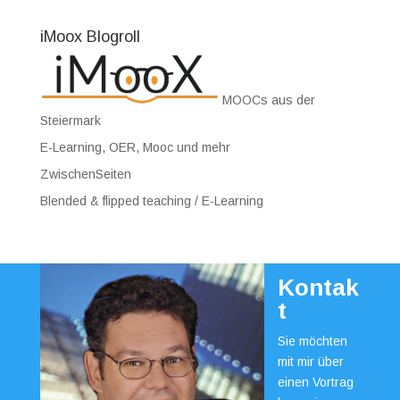
iMoox Blogroll
MOOCs aus der
Steiermark
E-Learning, OER, Mooc und mehr
ZwischenSeiten
Blended & flipped teaching / E-Learning
Kontak
t
Sie möchten
mit mir über
einen Vortrag