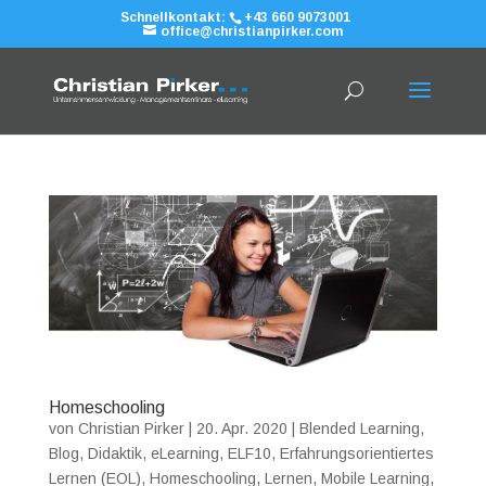
Schnellkontakt:
+43 660 9073001
office@christianpirker.com
Homeschooling
von
Christian Pirker
|
20. Apr. 2020
|
Blended Learning
,
Blog
,
Didaktik
,
eLearning
,
ELF10
,
Erfahrungsorientiertes
Lernen (EOL)
,
Homeschooling
,
Lernen
,
Mobile Learning
,