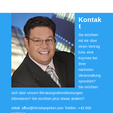
Kontak
t
Sie möchten
mit mir über
einen Vortrag
bzw. eine
Keynote bei
Ihrer
nächsten
Veranstaltung
sprechen?
Sie möchten
sich über unsere Beratungsdienstleistungen
informieren? Sie möchten jetzt etwas ändern?
eMail:
office@christianpirker.com
Telefon:
+43 660