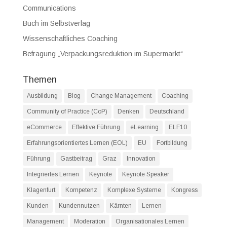
Communications
Buch im Selbstverlag
Wissenschaftliches Coaching
Befragung „Verpackungsreduktion im Supermarkt“
Themen
Ausbildung
Blog
Change Management
Coaching
Community of Practice (CoP)
Denken
Deutschland
eCommerce
Effektive Führung
eLearning
ELF10
Erfahrungsorientiertes Lernen (EOL)
EU
Fortbildung
Führung
Gastbeitrag
Graz
Innovation
Integriertes Lernen
Keynote
Keynote Speaker
Klagenfurt
Kompetenz
Komplexe Systeme
Kongress
Kunden
Kundennutzen
Kärnten
Lernen
Management
Moderation
Organisationales Lernen