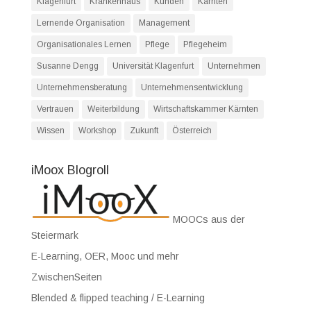
Klagenfurt
Krankenhaus
Kunden
Kärnten
Lernende Organisation
Management
Organisationales Lernen
Pflege
Pflegeheim
Susanne Dengg
Universität Klagenfurt
Unternehmen
Unternehmensberatung
Unternehmensentwicklung
Vertrauen
Weiterbildung
Wirtschaftskammer Kärnten
Wissen
Workshop
Zukunft
Österreich
iMoox Blogroll
MOOCs aus der
Steiermark
E-Learning, OER, Mooc und mehr
ZwischenSeiten
Blended & flipped teaching / E-Learning