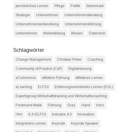
persönliches Lernen
Pflege
Politik
Steiermark
Strategie
Unternehmen
Unternehmensberatung
Unternehmensentwicklung
Unternehmensführung
Unternehmer
Weiterbildung
Wissen
Österreich
Schlagwörter
Change Management
Christian Pirker
Coaching
Community of Practice (CoP)
Digitalisierung
eCommerce
effektive Führung
effektives Lernen
eLearning
ELF10
Erfahrungsorientiertes Lernen (EOL)
Expertsgroup Wirtschaftstraining und Wirtschaftscoaching
Fredmund Malik
Führung
Graz
Hand
Herz
Hirn
IL3=ELF10
Industrie 4.0
Innovation
Integriertes Lernen
Keynote
Keynote Speaker