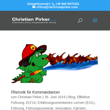
Schnellkontakt:
+43 660 9073001
office@christianpirker.com
Rhetorik für Kommandanten
von
Christian Pirker
|
26. Juni 2019
|
Blog
,
Effektive
Führung
,
ELF10
,
Erfahrungsorientiertes Lernen (EOL)
,
Führung
,
Führungsseminar
,
Innovation
,
Kärnten
,