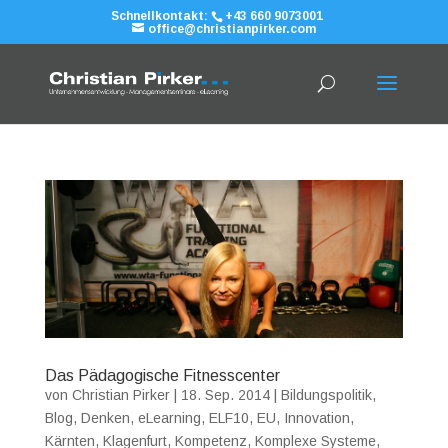
Schnellkontakt:
+43 660 9073001
office@christianpirker.com
Das Pädagogische Fitnesscenter
von
Christian Pirker
|
18. Sep. 2014
|
Bildungspolitik
,
Blog
,
Denken
,
eLearning
,
ELF10
,
EU
,
Innovation
,
Kärnten
,
Klagenfurt
,
Kompetenz
,
Komplexe Systeme
,