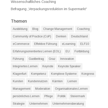
Wissenschaftliches Coaching
Befragung „Verpackungsreduktion im Supermarkt“
Themen
Ausbildung
Blog
Change Management
Coaching
Community of Practice (CoP)
Denken
Deutschland
eCommerce
Effektive Führung
eLearning
ELF10
Erfahrungsorientiertes Lernen (EOL)
EU
Fortbildung
Führung
Gastbeitrag
Graz
Innovation
Integriertes Lernen
Keynote
Keynote Speaker
Klagenfurt
Kompetenz
Komplexe Systeme
Kongress
Kunden
Kundennutzen
Kärnten
Lernen
Management
Moderation
Organisationales Lernen
persönliches Lernen
Pflege
Politik
Steiermark
Strategie
Unternehmen
Unternehmensberatung