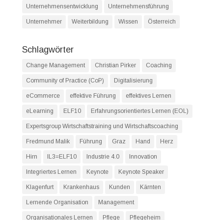
Unternehmensentwicklung
Unternehmensführung
Unternehmer
Weiterbildung
Wissen
Österreich
Schlagwörter
Change Management
Christian Pirker
Coaching
Community of Practice (CoP)
Digitalisierung
eCommerce
effektive Führung
effektives Lernen
eLearning
ELF10
Erfahrungsorientiertes Lernen (EOL)
Expertsgroup Wirtschaftstraining und Wirtschaftscoaching
Fredmund Malik
Führung
Graz
Hand
Herz
Hirn
IL3=ELF10
Industrie 4.0
Innovation
Integriertes Lernen
Keynote
Keynote Speaker
Klagenfurt
Krankenhaus
Kunden
Kärnten
Lernende Organisation
Management
Organisationales Lernen
Pflege
Pflegeheim