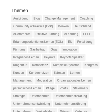
Themen
Ausbildung
Blog
Change Management
Coaching
Community of Practice (CoP)
Denken
Deutschland
eCommerce
Effektive Führung
eLearning
ELF10
Erfahrungsorientiertes Lernen (EOL)
EU
Fortbildung
Führung
Gastbeitrag
Graz
Innovation
Integriertes Lernen
Keynote
Keynote Speaker
Klagenfurt
Kompetenz
Komplexe Systeme
Kongress
Kunden
Kundennutzen
Kärnten
Lernen
Management
Moderation
Organisationales Lernen
persönliches Lernen
Pflege
Politik
Steiermark
Strategie
Unternehmen
Unternehmensberatung
Unternehmensentwicklung
Unternehmensführung
Unternehmer
Weiterbildung
Wissen
Österreich