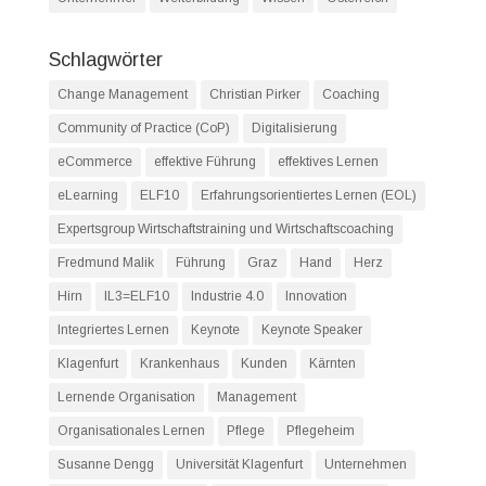
Schlagwörter
Change Management
Christian Pirker
Coaching
Community of Practice (CoP)
Digitalisierung
eCommerce
effektive Führung
effektives Lernen
eLearning
ELF10
Erfahrungsorientiertes Lernen (EOL)
Expertsgroup Wirtschaftstraining und Wirtschaftscoaching
Fredmund Malik
Führung
Graz
Hand
Herz
Hirn
IL3=ELF10
Industrie 4.0
Innovation
Integriertes Lernen
Keynote
Keynote Speaker
Klagenfurt
Krankenhaus
Kunden
Kärnten
Lernende Organisation
Management
Organisationales Lernen
Pflege
Pflegeheim
Susanne Dengg
Universität Klagenfurt
Unternehmen