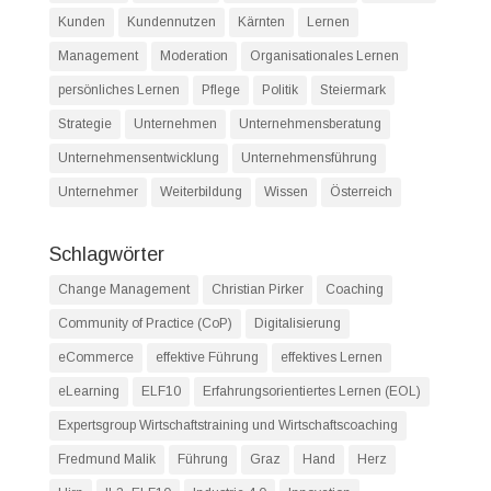
Kunden
Kundennutzen
Kärnten
Lernen
Management
Moderation
Organisationales Lernen
persönliches Lernen
Pflege
Politik
Steiermark
Strategie
Unternehmen
Unternehmensberatung
Unternehmensentwicklung
Unternehmensführung
Unternehmer
Weiterbildung
Wissen
Österreich
Schlagwörter
Change Management
Christian Pirker
Coaching
Community of Practice (CoP)
Digitalisierung
eCommerce
effektive Führung
effektives Lernen
eLearning
ELF10
Erfahrungsorientiertes Lernen (EOL)
Expertsgroup Wirtschaftstraining und Wirtschaftscoaching
Fredmund Malik
Führung
Graz
Hand
Herz