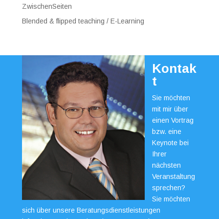
ZwischenSeiten
Blended & flipped teaching / E-Learning
Kontak
t
Sie möchten
mit mir über
einen Vortrag
bzw. eine
Keynote bei
Ihrer
nächsten
Veranstaltung
sprechen?
Sie möchten
sich über unsere Beratungsdienstleistungen