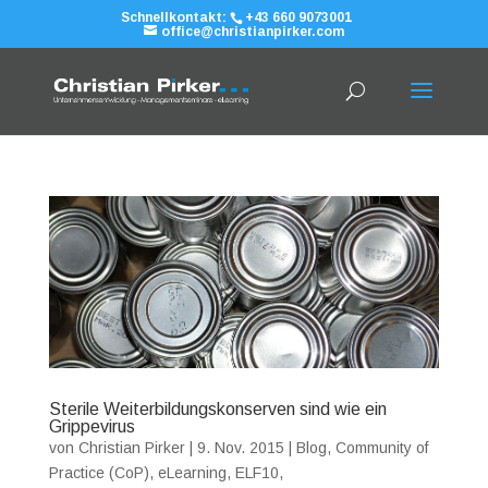
Schnellkontakt:
+43 660 9073001
office@christianpirker.com
Sterile Weiterbildungskonserven sind wie ein
Grippevirus
von
Christian Pirker
|
9. Nov. 2015
|
Blog
,
Community of
Practice (CoP)
,
eLearning
,
ELF10
,