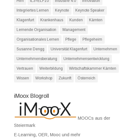
Hirn
IL3=ELF10
Industrie 4.0
Innovation
Integriertes Lernen
Keynote
Keynote Speaker
Klagenfurt
Krankenhaus
Kunden
Kärnten
Lernende Organisation
Management
Organisationales Lernen
Pflege
Pflegeheim
Susanne Dengg
Universität Klagenfurt
Unternehmen
Unternehmensberatung
Unternehmensentwicklung
Vertrauen
Weiterbildung
Wirtschaftskammer Kärnten
Wissen
Workshop
Zukunft
Österreich
iMoox Blogroll
MOOCs aus der
Steiermark
E-Learning, OER, Mooc und mehr