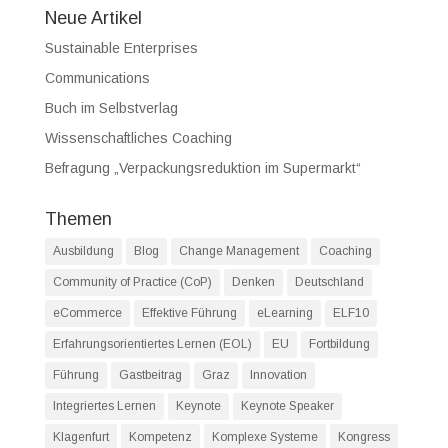
Neue Artikel
Sustainable Enterprises
Communications
Buch im Selbstverlag
Wissenschaftliches Coaching
Befragung „Verpackungsreduktion im Supermarkt“
Themen
Ausbildung
Blog
Change Management
Coaching
Community of Practice (CoP)
Denken
Deutschland
eCommerce
Effektive Führung
eLearning
ELF10
Erfahrungsorientiertes Lernen (EOL)
EU
Fortbildung
Führung
Gastbeitrag
Graz
Innovation
Integriertes Lernen
Keynote
Keynote Speaker
Klagenfurt
Kompetenz
Komplexe Systeme
Kongress