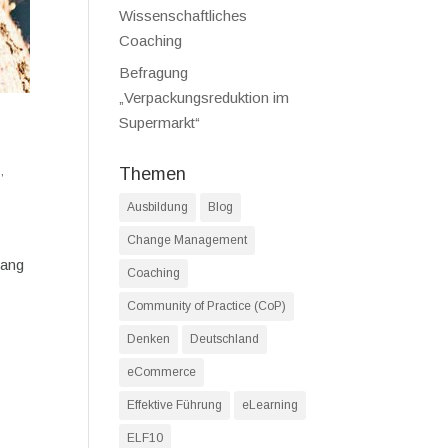
Wissenschaftliches
Coaching
Befragung
„Verpackungsreduktion im
Supermarkt“
n
,
Themen
Ausbildung
Blog
Change Management
gang
Coaching
Community of Practice (CoP)
Denken
Deutschland
eCommerce
Effektive Führung
eLearning
ELF10