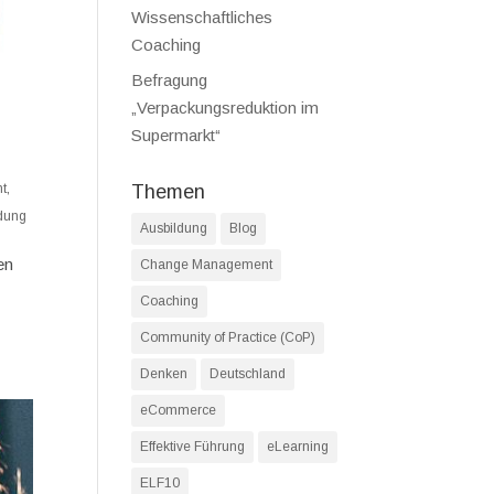
Wissenschaftliches
Coaching
Befragung
„Verpackungsreduktion im
Supermarkt“
t
,
Themen
ldung
Ausbildung
Blog
en
Change Management
Coaching
Community of Practice (CoP)
Denken
Deutschland
eCommerce
Effektive Führung
eLearning
ELF10