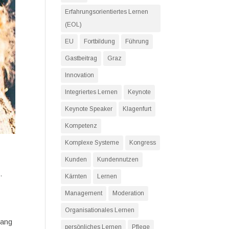
Erfahrungsorientiertes Lernen
(EOL)
EU
Fortbildung
Führung
Gastbeitrag
Graz
Innovation
Integriertes Lernen
Keynote
Keynote Speaker
Klagenfurt
Kompetenz
Komplexe Systeme
Kongress
Kunden
Kundennutzen
n
,
Kärnten
Lernen
Management
Moderation
Organisationales Lernen
gang
persönliches Lernen
Pflege