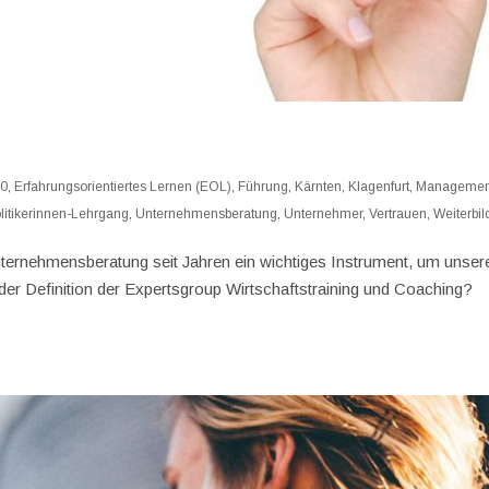
10
,
Erfahrungsorientiertes Lernen (EOL)
,
Führung
,
Kärnten
,
Klagenfurt
,
Managemen
litikerinnen-Lehrgang
,
Unternehmensberatung
,
Unternehmer
,
Vertrauen
,
Weiterbi
nternehmensberatung seit Jahren ein wichtiges Instrument, um unser
er Definition der Expertsgroup Wirtschaftstraining und Coaching?