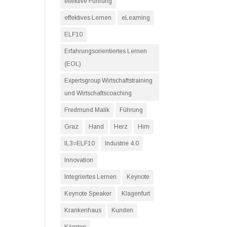
effektive Führung
effektives Lernen
eLearning
ELF10
Erfahrungsorientiertes Lernen
(EOL)
Expertsgroup Wirtschaftstraining
und Wirtschaftscoaching
Fredmund Malik
Führung
Graz
Hand
Herz
Hirn
IL3=ELF10
Industrie 4.0
Innovation
Integriertes Lernen
Keynote
Keynote Speaker
Klagenfurt
Krankenhaus
Kunden