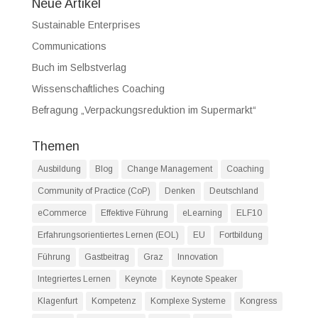
Neue Artikel
Sustainable Enterprises
Communications
Buch im Selbstverlag
Wissenschaftliches Coaching
Befragung „Verpackungsreduktion im Supermarkt“
Themen
Ausbildung
Blog
Change Management
Coaching
Community of Practice (CoP)
Denken
Deutschland
eCommerce
Effektive Führung
eLearning
ELF10
Erfahrungsorientiertes Lernen (EOL)
EU
Fortbildung
Führung
Gastbeitrag
Graz
Innovation
Integriertes Lernen
Keynote
Keynote Speaker
Klagenfurt
Kompetenz
Komplexe Systeme
Kongress