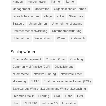
Kunden
Kundennutzen
Kärnten
Lernen
Management
Moderation
Organisationales Lernen
persönliches Lernen
Pflege
Politik
Steiermark
Strategie
Unternehmen
Unternehmensberatung
Unternehmensentwicklung
Unternehmensführung
Unternehmer
Weiterbildung
Wissen
Österreich
Schlagwörter
Change Management
Christian Pirker
Coaching
Community of Practice (CoP)
Digitalisierung
eCommerce
effektive Führung
effektives Lernen
eLearning
ELF10
Erfahrungsorientiertes Lernen (EOL)
Expertsgroup Wirtschaftstraining und Wirtschaftscoaching
Fredmund Malik
Führung
Graz
Hand
Herz
Hirn
IL3=ELF10
Industrie 4.0
Innovation