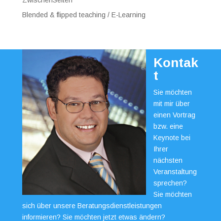
Blended & flipped teaching / E-Learning
Kontak
t
Sie möchten
mit mir über
einen Vortrag
bzw. eine
Keynote bei
Ihrer
nächsten
Veranstaltung
sprechen?
Sie möchten
sich über unsere Beratungsdienstleistungen
informieren? Sie möchten jetzt etwas ändern?