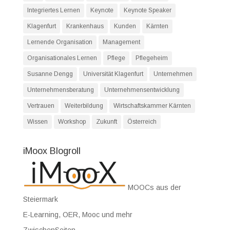
Integriertes Lernen
Keynote
Keynote Speaker
Klagenfurt
Krankenhaus
Kunden
Kärnten
Lernende Organisation
Management
Organisationales Lernen
Pflege
Pflegeheim
Susanne Dengg
Universität Klagenfurt
Unternehmen
Unternehmensberatung
Unternehmensentwicklung
Vertrauen
Weiterbildung
Wirtschaftskammer Kärnten
Wissen
Workshop
Zukunft
Österreich
iMoox Blogroll
MOOCs aus der
Steiermark
E-Learning, OER, Mooc und mehr
ZwischenSeiten