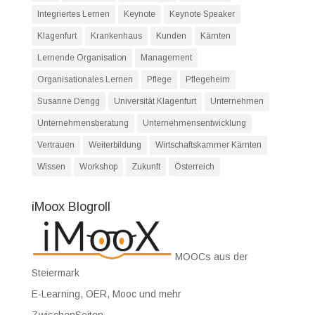
Integriertes Lernen
Keynote
Keynote Speaker
Klagenfurt
Krankenhaus
Kunden
Kärnten
Lernende Organisation
Management
Organisationales Lernen
Pflege
Pflegeheim
Susanne Dengg
Universität Klagenfurt
Unternehmen
Unternehmensberatung
Unternehmensentwicklung
Vertrauen
Weiterbildung
Wirtschaftskammer Kärnten
Wissen
Workshop
Zukunft
Österreich
iMoox Blogroll
MOOCs aus der
Steiermark
E-Learning, OER, Mooc und mehr
ZwischenSeiten