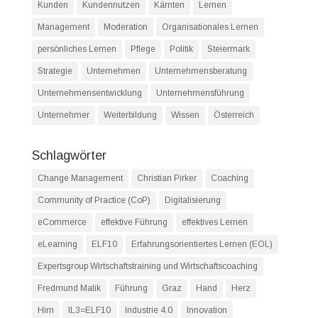
Kunden
Kundennutzen
Kärnten
Lernen
Management
Moderation
Organisationales Lernen
persönliches Lernen
Pflege
Politik
Steiermark
Strategie
Unternehmen
Unternehmensberatung
Unternehmensentwicklung
Unternehmensführung
Unternehmer
Weiterbildung
Wissen
Österreich
Schlagwörter
Change Management
Christian Pirker
Coaching
Community of Practice (CoP)
Digitalisierung
eCommerce
effektive Führung
effektives Lernen
eLearning
ELF10
Erfahrungsorientiertes Lernen (EOL)
Expertsgroup Wirtschaftstraining und Wirtschaftscoaching
Fredmund Malik
Führung
Graz
Hand
Herz
Hirn
IL3=ELF10
Industrie 4.0
Innovation