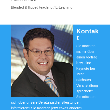
Blended & flipped teaching / E-Learning
Kontak
t
Sie möchten
mit mir über
einen Vortrag
bzw. eine
Keynote bei
Ihrer
nächsten
Veranstaltung
sprechen?
Sie möchten
sich über unsere Beratungsdienstleistungen
informieren? Sie möchten jetzt etwas ändern?