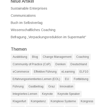
Neue Artikel
Sustainable Enterprises
Communications
Buch im Selbstverlag
Wissenschaftliches Coaching
Befragung „Verpackungsreduktion im Supermarkt“
Themen
Ausbildung
Blog
Change Management
Coaching
Community of Practice (CoP)
Denken
Deutschland
eCommerce
Effektive Führung
eLearning
ELF10
Erfahrungsorientiertes Lernen (EOL)
EU
Fortbildung
Führung
Gastbeitrag
Graz
Innovation
Integriertes Lernen
Keynote
Keynote Speaker
Klagenfurt
Kompetenz
Komplexe Systeme
Kongress