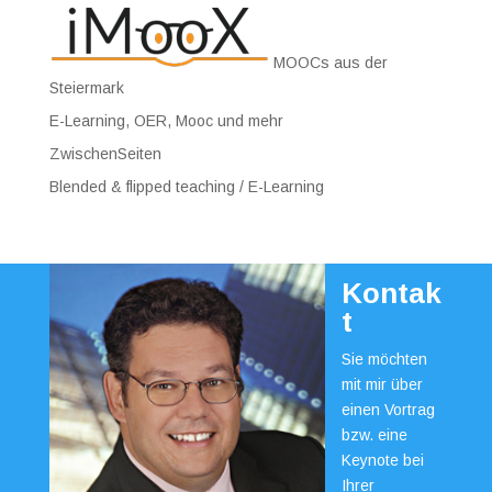
MOOCs aus der
Steiermark
E-Learning, OER, Mooc und mehr
ZwischenSeiten
Blended & flipped teaching / E-Learning
Kontak
t
Sie möchten
mit mir über
einen Vortrag
bzw. eine
Keynote bei
Ihrer