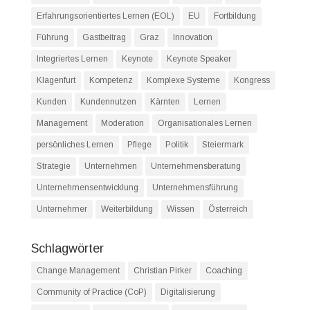
Erfahrungsorientiertes Lernen (EOL)
EU
Fortbildung
Führung
Gastbeitrag
Graz
Innovation
Integriertes Lernen
Keynote
Keynote Speaker
Klagenfurt
Kompetenz
Komplexe Systeme
Kongress
Kunden
Kundennutzen
Kärnten
Lernen
Management
Moderation
Organisationales Lernen
persönliches Lernen
Pflege
Politik
Steiermark
Strategie
Unternehmen
Unternehmensberatung
Unternehmensentwicklung
Unternehmensführung
Unternehmer
Weiterbildung
Wissen
Österreich
Schlagwörter
Change Management
Christian Pirker
Coaching
Community of Practice (CoP)
Digitalisierung