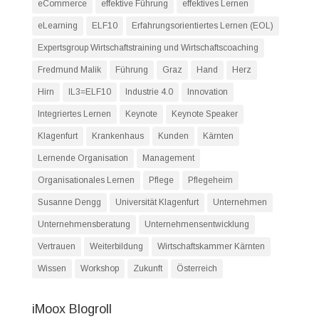
eCommerce
effektive Führung
effektives Lernen
eLearning
ELF10
Erfahrungsorientiertes Lernen (EOL)
Expertsgroup Wirtschaftstraining und Wirtschaftscoaching
Fredmund Malik
Führung
Graz
Hand
Herz
Hirn
IL3=ELF10
Industrie 4.0
Innovation
Integriertes Lernen
Keynote
Keynote Speaker
Klagenfurt
Krankenhaus
Kunden
Kärnten
Lernende Organisation
Management
Organisationales Lernen
Pflege
Pflegeheim
Susanne Dengg
Universität Klagenfurt
Unternehmen
Unternehmensberatung
Unternehmensentwicklung
Vertrauen
Weiterbildung
Wirtschaftskammer Kärnten
Wissen
Workshop
Zukunft
Österreich
iMoox Blogroll