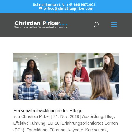
Schnellkontakt:
+43 660 9073001
office@christianpirker.com
Personalentwicklung in der Pflege
von
Christian Pirker
|
21. Nov. 2019
|
Ausbildung
,
Blog
,
Effektive Führung
,
ELF10
,
Erfahrungsorientiertes Lernen
(EOL)
,
Fortbildung
,
Führung
,
Keynote
,
Kompetenz
,