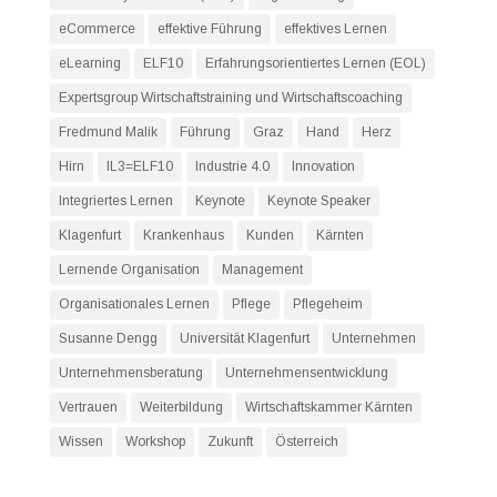
eCommerce
effektive Führung
effektives Lernen
eLearning
ELF10
Erfahrungsorientiertes Lernen (EOL)
Expertsgroup Wirtschaftstraining und Wirtschaftscoaching
Fredmund Malik
Führung
Graz
Hand
Herz
Hirn
IL3=ELF10
Industrie 4.0
Innovation
Integriertes Lernen
Keynote
Keynote Speaker
Klagenfurt
Krankenhaus
Kunden
Kärnten
Lernende Organisation
Management
Organisationales Lernen
Pflege
Pflegeheim
Susanne Dengg
Universität Klagenfurt
Unternehmen
Unternehmensberatung
Unternehmensentwicklung
Vertrauen
Weiterbildung
Wirtschaftskammer Kärnten
Wissen
Workshop
Zukunft
Österreich