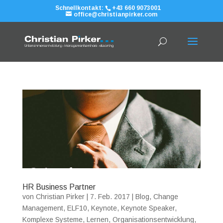
Schnellkontakt:
+43 660 9073001
office@christianpirker.com
HR Business Partner
von
Christian Pirker
|
7. Feb. 2017
|
Blog
,
Change
Management
,
ELF10
,
Keynote
,
Keynote Speaker
,
Komplexe Systeme
,
Lernen
,
Organisationsentwicklung
,