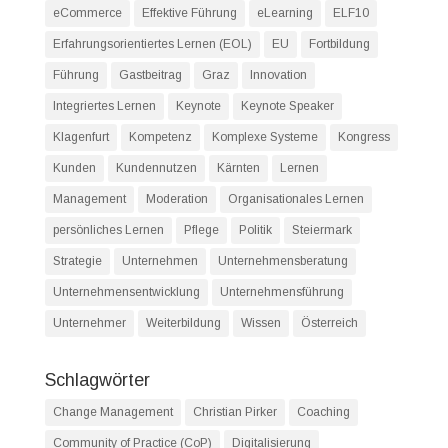
eCommerce
Effektive Führung
eLearning
ELF10
Erfahrungsorientiertes Lernen (EOL)
EU
Fortbildung
Führung
Gastbeitrag
Graz
Innovation
Integriertes Lernen
Keynote
Keynote Speaker
Klagenfurt
Kompetenz
Komplexe Systeme
Kongress
Kunden
Kundennutzen
Kärnten
Lernen
Management
Moderation
Organisationales Lernen
persönliches Lernen
Pflege
Politik
Steiermark
Strategie
Unternehmen
Unternehmensberatung
Unternehmensentwicklung
Unternehmensführung
Unternehmer
Weiterbildung
Wissen
Österreich
Schlagwörter
Change Management
Christian Pirker
Coaching
Community of Practice (CoP)
Digitalisierung