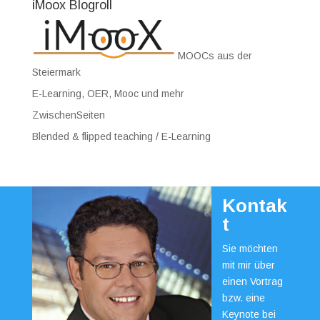
iMoox Blogroll
MOOCs aus der
Steiermark
E-Learning, OER, Mooc und mehr
ZwischenSeiten
Blended & flipped teaching / E-Learning
Kontak
t
Sie möchten
mit mir über
einen Vortrag
bzw. eine
Keynote bei