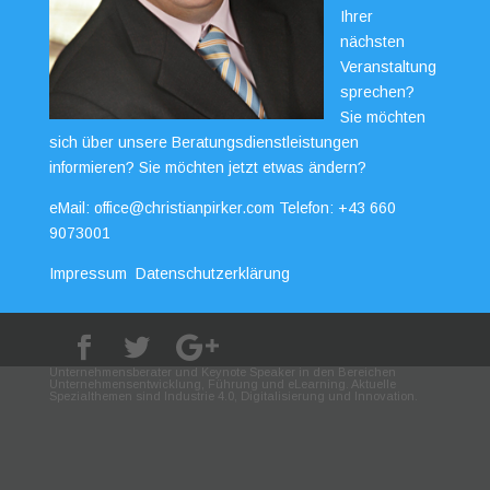
Ihrer
nächsten
Veranstaltung
sprechen?
Sie möchten
sich über unsere Beratungsdienstleistungen
informieren? Sie möchten jetzt etwas ändern?
eMail:
office@christianpirker.com
Telefon:
+43 660
9073001
Impressum
Datenschutzerklärung
Unternehmensberater und Keynote Speaker in den Bereichen
Unternehmensentwicklung, Führung und eLearning. Aktuelle
Spezialthemen sind Industrie 4.0, Digitalisierung und Innovation.