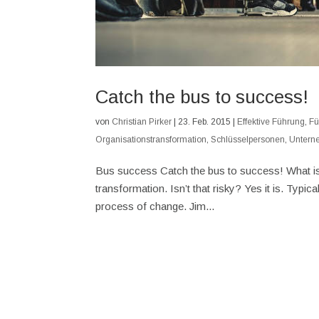
Catch the bus to success!
von
Christian Pirker
|
23. Feb. 2015
|
Effektive Führung
,
Fü
Organisationstransformation
,
Schlüsselpersonen
,
Untern
Bus success Catch the bus to success! What is 
transformation. Isn’t that risky? Yes it is. Typic
process of change. Jim...