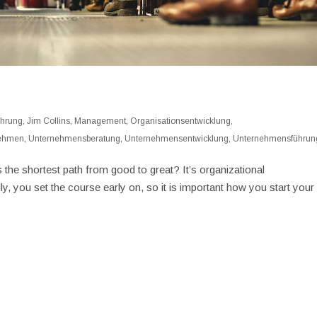
hrung
,
Jim Collins
,
Management
,
Organisationsentwicklung
,
ehmen
,
Unternehmensberatung
,
Unternehmensentwicklung
,
Unternehmensführun
the shortest path from good to great? It’s organizational
ally, you set the course early on, so it is important how you start your