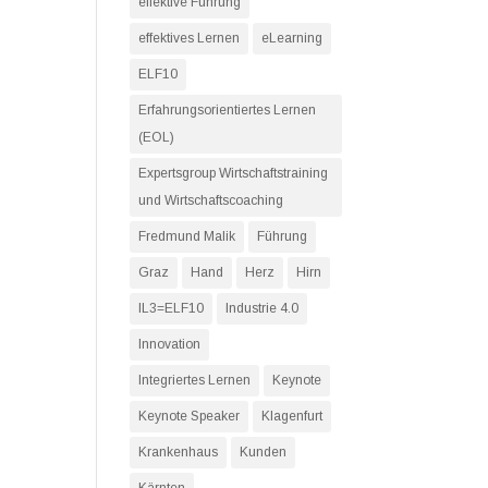
effektive Führung
effektives Lernen
eLearning
ELF10
Erfahrungsorientiertes Lernen
(EOL)
Expertsgroup Wirtschaftstraining
und Wirtschaftscoaching
Fredmund Malik
Führung
Graz
Hand
Herz
Hirn
IL3=ELF10
Industrie 4.0
Innovation
Integriertes Lernen
Keynote
Keynote Speaker
Klagenfurt
Krankenhaus
Kunden