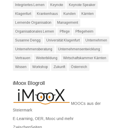
Integriertes Lernen
Keynote
Keynote Speaker
Klagenfurt
Krankenhaus
Kunden
Kärnten
Lernende Organisation
Management
Organisationales Lernen
Pflege
Pflegeheim
Susanne Dengg
Universität Klagenfurt
Unternehmen
Unternehmensberatung
Unternehmensentwicklung
Vertrauen
Weiterbildung
Wirtschaftskammer Kärnten
Wissen
Workshop
Zukunft
Österreich
iMoox Blogroll
MOOCs aus der
Steiermark
E-Learning, OER, Mooc und mehr
ZwischenSeiten