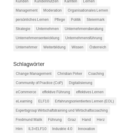
Kunden
Kundennutzen
Kärnten
Lernen
Management
Moderation
Organisationales Lernen
persönliches Lernen
Pflege
Politik
Steiermark
Strategie
Unternehmen
Unternehmensberatung
Unternehmensentwicklung
Unternehmensführung
Unternehmer
Weiterbildung
Wissen
Österreich
Schlagwörter
Change Management
Christian Pirker
Coaching
Community of Practice (CoP)
Digitalisierung
eCommerce
effektive Führung
effektives Lernen
eLearning
ELF10
Erfahrungsorientiertes Lernen (EOL)
Expertsgroup Wirtschaftstraining und Wirtschaftscoaching
Fredmund Malik
Führung
Graz
Hand
Herz
Hirn
IL3=ELF10
Industrie 4.0
Innovation