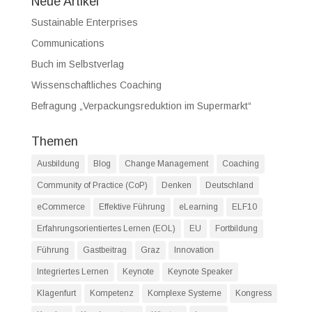
Neue Artikel
Sustainable Enterprises
Communications
Buch im Selbstverlag
Wissenschaftliches Coaching
Befragung „Verpackungsreduktion im Supermarkt“
Themen
Ausbildung
Blog
Change Management
Coaching
Community of Practice (CoP)
Denken
Deutschland
eCommerce
Effektive Führung
eLearning
ELF10
Erfahrungsorientiertes Lernen (EOL)
EU
Fortbildung
Führung
Gastbeitrag
Graz
Innovation
Integriertes Lernen
Keynote
Keynote Speaker
Klagenfurt
Kompetenz
Komplexe Systeme
Kongress