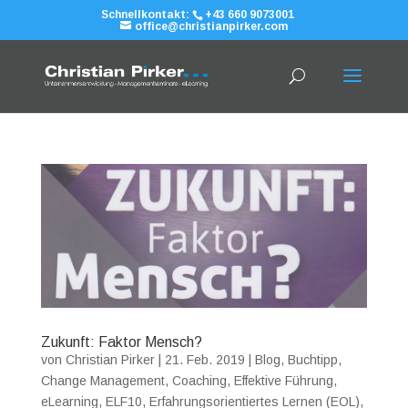
Schnellkontakt:
+43 660 9073001
office@christianpirker.com
Zukunft: Faktor Mensch?
von
Christian Pirker
|
21. Feb. 2019
|
Blog
,
Buchtipp
,
Change Management
,
Coaching
,
Effektive Führung
,
eLearning
,
ELF10
,
Erfahrungsorientiertes Lernen (EOL)
,