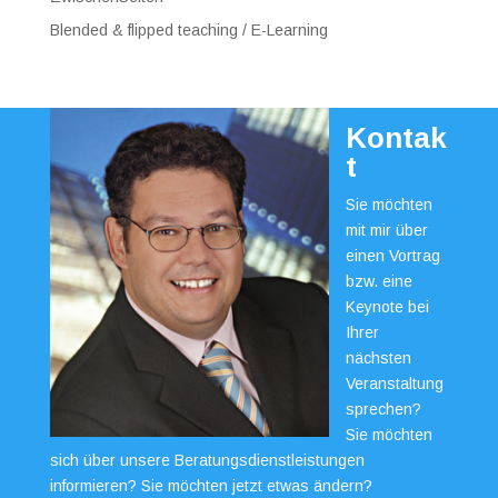
Blended & flipped teaching / E-Learning
Kontak
t
Sie möchten
mit mir über
einen Vortrag
bzw. eine
Keynote bei
Ihrer
nächsten
Veranstaltung
sprechen?
Sie möchten
sich über unsere Beratungsdienstleistungen
informieren? Sie möchten jetzt etwas ändern?